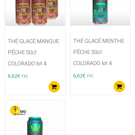
THÉ GLACÉ MENTHE
THÉ GLACÉ MANGUE
PÊCHE 50cl
PÊCHE 50cl
COLORADO lot 4
COLORADO lot 4
6,62
€
6,62
€
TTC
TTC
A
Ajouter au panier