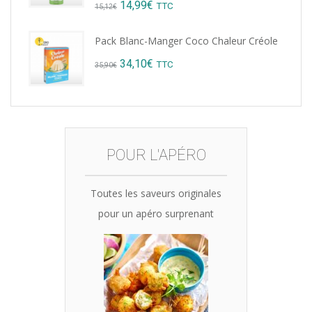
Original
Current
14,99
€
TTC
15,12
€
price
price
Pack Blanc-Manger Coco Chaleur Créole
was:
is:
Original
Current
34,10
€
TTC
35,90
€
15,12€.
14,99€.
price
price
was:
is:
35,90€.
34,10€.
POUR L'APÉRO
Toutes les saveurs originales
pour un apéro surprenant