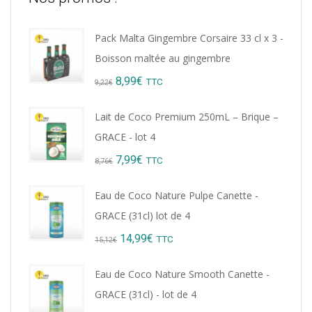
Pack Malta Gingembre Corsaire 33 cl x 3 -
Boisson maltée au gingembre
Original
Current
8,99
€
TTC
9,22
€
price
price
Lait de Coco Premium 250mL – Brique –
was:
is:
GRACE - lot 4
9,22€.
8,99€.
Original
Current
7,99
€
TTC
8,76
€
price
price
Eau de Coco Nature Pulpe Canette -
was:
is:
GRACE (31cl) lot de 4
8,76€.
7,99€.
Original
Current
14,99
€
TTC
15,12
€
price
price
Eau de Coco Nature Smooth Canette -
was:
is:
GRACE (31cl) - lot de 4
15,12€.
14,99€.