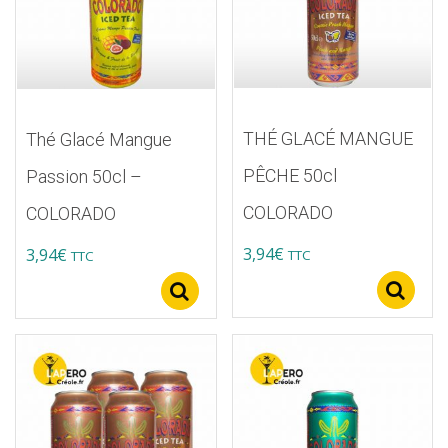
THÉ GLACÉ MANGUE
Thé Glacé Mangue
PÊCHE 50cl
Passion 50cl –
COLORADO
COLORADO
3,94
€
3,94
€
TTC
TTC
S
Select options