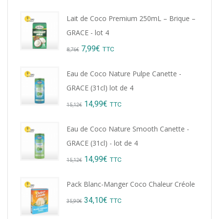
price
price
Lait de Coco Premium 250mL – Brique –
was:
is:
GRACE - lot 4
9,22€.
8,99€.
Original
Current
7,99
€
TTC
8,76
€
price
price
Eau de Coco Nature Pulpe Canette -
was:
is:
GRACE (31cl) lot de 4
8,76€.
7,99€.
Original
Current
14,99
€
TTC
15,12
€
price
price
Eau de Coco Nature Smooth Canette -
was:
is:
GRACE (31cl) - lot de 4
15,12€.
14,99€.
Original
Current
14,99
€
TTC
15,12
€
price
price
Pack Blanc-Manger Coco Chaleur Créole
was:
is:
Original
Current
34,10
€
TTC
35,90
€
15,12€.
14,99€.
price
price