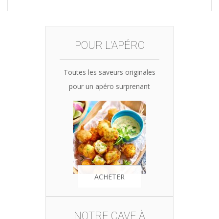
was:
is:
35,90€.
34,10€.
POUR L'APÉRO
Toutes les saveurs originales
pour un apéro surprenant
ACHETER
NOTRE CAVE À