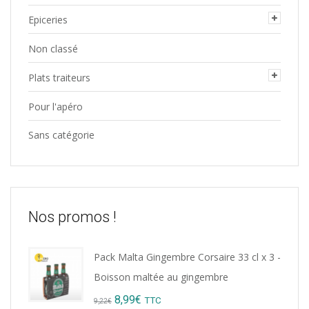
Epiceries
Non classé
Plats traiteurs
Pour l'apéro
Sans catégorie
Nos promos !
Pack Malta Gingembre Corsaire 33 cl x 3 -
Boisson maltée au gingembre
Original
Current
8,99
€
TTC
9,22
€