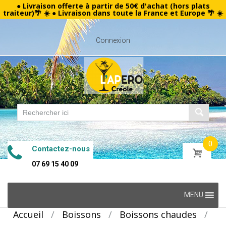
● Livraison offerte à partir de 50€ d'achat (hors plats
traiteur)🌴 ☀️ ● Livraison dans toute la France et Europe 🌴 ☀️
Connexion
0
Contactez-nous
07 69 15 40 09
Skip
MENU
to
Accueil
/
Boissons
/
Boissons chaudes
/
content