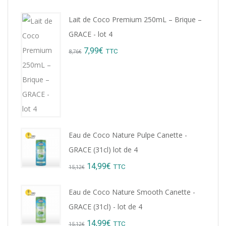
price
price
Lait de Coco Premium 250mL – Brique –
was:
is:
GRACE - lot 4
9,22€.
8,99€.
Original
Current
7,99
€
TTC
8,76
€
price
price
was:
is:
8,76€.
7,99€.
Eau de Coco Nature Pulpe Canette -
GRACE (31cl) lot de 4
Original
Current
14,99
€
TTC
15,12
€
price
price
Eau de Coco Nature Smooth Canette -
was:
is:
GRACE (31cl) - lot de 4
15,12€.
14,99€.
Original
Current
14,99
€
TTC
15,12
€