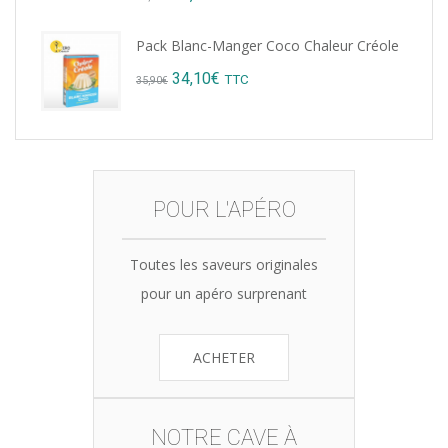
price
price
Pack Blanc-Manger Coco Chaleur Créole
was:
is:
Original
Current
34,10
€
TTC
35,90
€
15,12€.
14,99€.
price
price
was:
is:
35,90€.
34,10€.
POUR L'APÉRO
Toutes les saveurs originales
pour un apéro surprenant
ACHETER
NOTRE CAVE À