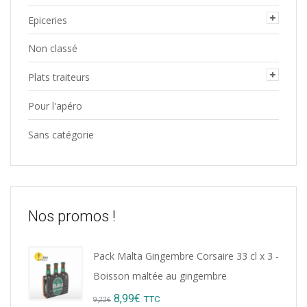
Epiceries
Non classé
Plats traiteurs
Pour l'apéro
Sans catégorie
Nos promos !
Pack Malta Gingembre Corsaire 33 cl x 3 -
Boisson maltée au gingembre
Original
Current
8,99
€
TTC
9,22
€