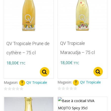
QV Tropicale
QV Tropicale Prune de
Maracudja – 75 cl
cythère – 75 cl
18,00
€
18,00
€
TTC
TTC
S
Select options
Magasin:
QV Tropicale
Magasin:
QV Tropicale
0
0
sur
sur
5
5