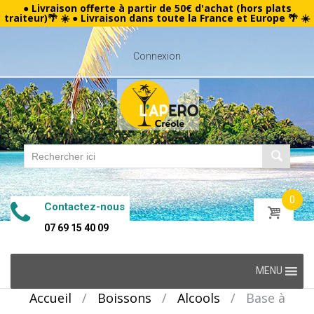
● Livraison offerte à partir de 50€ d'achat (hors plats
traiteur)🌴 ☀️ ● Livraison dans toute la France et Europe 🌴 ☀️
Connexion
0
Contactez-nous
07 69 15 40 09
Skip
MENU
to
Accueil
/
Boissons
/
Alcools
/
Base à
content