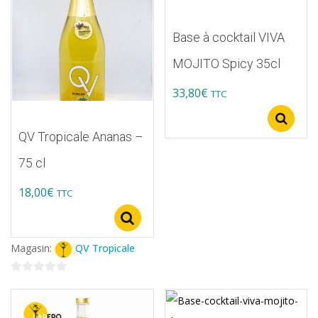
Base à cocktail VIVA
MOJITO Spicy 35cl
33,80
€
TTC
Ce
S
produit
QV Tropicale Ananas –
a
75 cl
plusieurs
18,00
€
TTC
variations.
Les
Select options
options
Magasin:
QV Tropicale
peuvent
être
0
sur
choisies
5