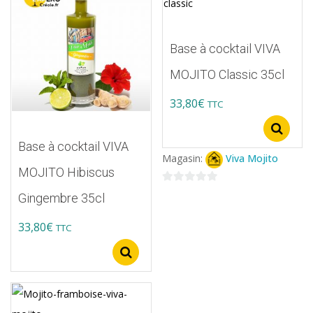
sur
la
page
Base à cocktail VIVA
du
MOJITO Classic 35cl
produit
33,80
€
TTC
Ce
S
produit
Base à cocktail VIVA
Magasin:
Viva Mojito
a
MOJITO Hibiscus
plusieurs
0
Gingembre 35cl
variations.
sur
5
33,80
€
Les
TTC
options
Ce
Select options
peuvent
produit
être
a
choisies
plusieurs