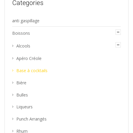
Categories
choisies
sur
anti gaspillage
la
Boissons
page
du
Alcools
produit
Apéro Créole
Base à cocktails
Bière
Bulles
Liqueurs
Punch Arrangés
Rhum