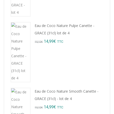
8,76€.
7,99€.
Eau de Coco Nature Pulpe Canette -
GRACE (31cl) lot de 4
Original
Current
14,99
€
TTC
15,12
€
price
price
was:
is:
15,12€.
14,99€.
Eau de Coco Nature Smooth Canette -
GRACE (31cl) - lot de 4
Original
Current
14,99
€
TTC
15,12
€