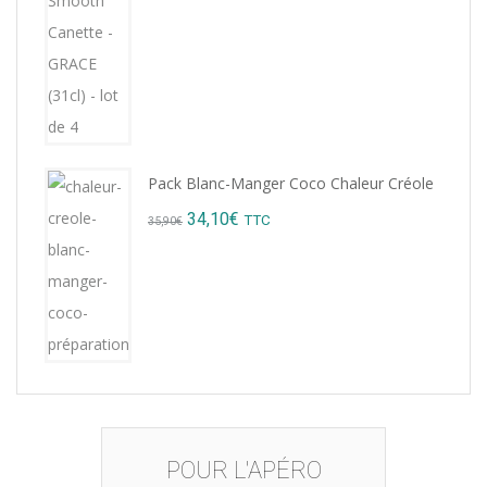
price
price
was:
is:
15,12€.
14,99€.
Pack Blanc-Manger Coco Chaleur Créole
Original
Current
34,10
€
TTC
35,90
€
price
price
was:
is:
35,90€.
34,10€.
POUR L'APÉRO