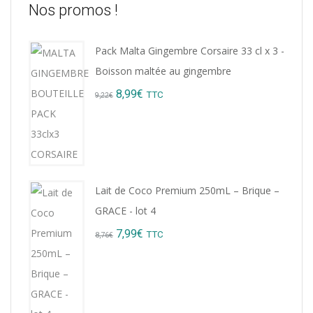
Nos promos !
Pack Malta Gingembre Corsaire 33 cl x 3 -
Boisson maltée au gingembre
Original
Current
8,99
€
TTC
9,22
€
price
price
was:
is:
9,22€.
8,99€.
Lait de Coco Premium 250mL – Brique –
GRACE - lot 4
Original
Current
7,99
€
TTC
8,76
€
price
price
was:
is:
8,76€.
7,99€.