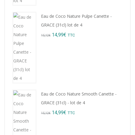
Eau de Coco Nature Pulpe Canette -
GRACE (31cl) lot de 4
Original
Current
14,99
€
TTC
15,12
€
price
price
was:
is:
15,12€.
14,99€.
Eau de Coco Nature Smooth Canette -
GRACE (31cl) - lot de 4
Original
Current
14,99
€
TTC
15,12
€
price
price
was:
is: