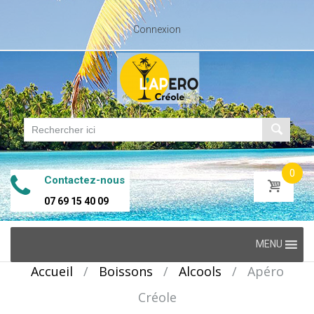
Connexion
0
Contactez-nous
07 69 15 40 09
Skip
MENU
to
Accueil
/
Boissons
/
Alcools
/
Apéro
content
Créole