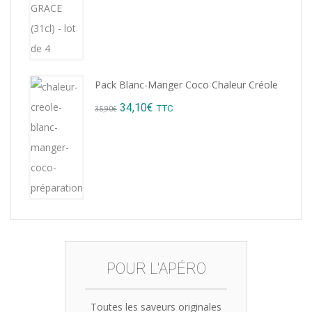
15,12€.
14,99€.
Pack Blanc-Manger Coco Chaleur Créole
Original
Current
34,10
€
TTC
35,90
€
price
price
was:
is:
35,90€.
34,10€.
POUR L'APÉRO
Toutes les saveurs originales