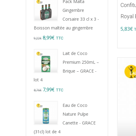
Pack Malta
Confit
Gingembre
Royal 
Corsaire 33 cl x 3 -
Boisson maltée au gingembre
5,83
€
Original
Current
8,99
€
TTC
9,22
€
price
price
Lait de Coco
was:
is:
Premium 250mL –
9,22€.
8,99€.
Brique – GRACE -
lot 4
Original
Current
7,99
€
TTC
8,76
€
price
price
Eau de Coco
was:
is:
Nature Pulpe
8,76€.
7,99€.
Canette - GRACE
(31cl) lot de 4