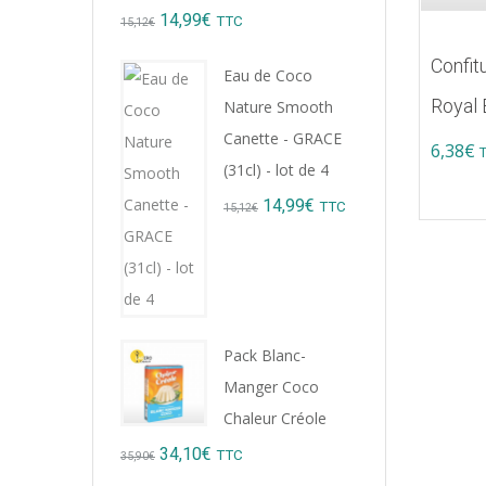
Original
Current
14,99
€
TTC
15,12
€
price
price
Confit
Eau de Coco
was:
is:
Royal 
Nature Smooth
15,12€.
14,99€.
Canette - GRACE
6,38
€
(31cl) - lot de 4
Original
Current
14,99
€
TTC
15,12
€
price
price
was:
is:
15,12€.
14,99€.
Pack Blanc-
Manger Coco
Chaleur Créole
Original
Current
34,10
€
TTC
35,90
€