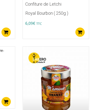
Confiture de Letchi
Royal Bourbon ( 250g )
6,09
€
TTC
Ajouter au panier
Ajouter au p
Ajouter au panier