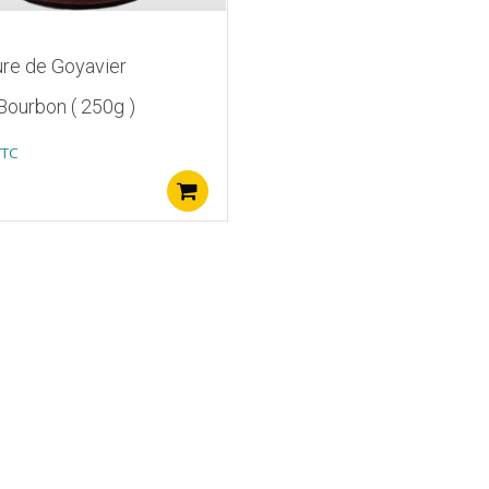
ure de Goyavier
Bourbon ( 250g )
TTC
Ajouter au panier