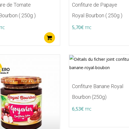
ure de Tomate
Confiture de Papaye
Bourbon ( 250g )
Royal Bourbon ( 250g )
5,70
€
TTC
TTC
Ajouter au panier
Confiture Banane Royal
Bourbon (250g)
6,53
€
TTC