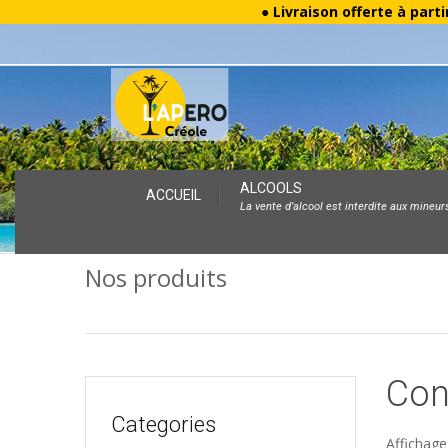
● Livraison offerte à parti
Skip
ALCOOLS
ACCUEIL
La vente d’alcool est interdite aux mineur
to
content
Nos produits
Con
Categories
Affichage