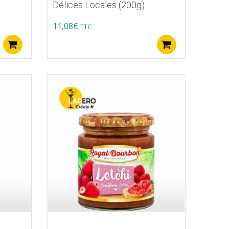
Délices Locales (200g)
11,08
€
TTC
Ajouter au panier
Ajouter au p