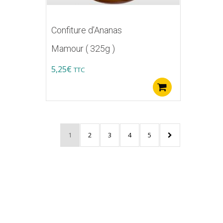
Confiture d’Ananas
Mamour ( 325g )
5,25
€
TTC
Ajouter au p
1
2
3
4
5