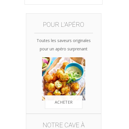
price
price
was:
is:
35,90€.
34,10€.
POUR L'APÉRO
Toutes les saveurs originales
pour un apéro surprenant
ACHETER
NOTRE CAVE À