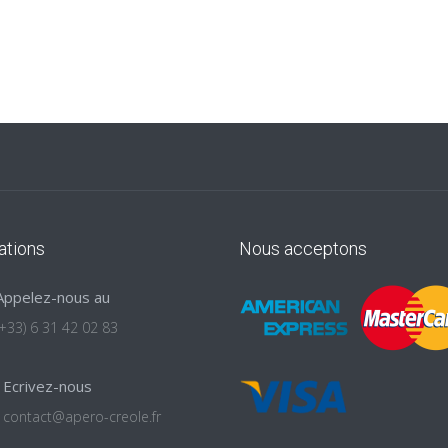
ations
Nous acceptons
Appelez-nous au
(+33) 6 31 42 02 83
Ecrivez-nous
contact@apero-creole.fr