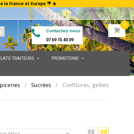
te la France et Europe 🌴 ☀️
Connexion
0
Contactez-nous
07 69 15 40 09
PLATS TRAITEURS
PROMOTIONS
piceries
/
Sucrées
/
Confitures, gelées