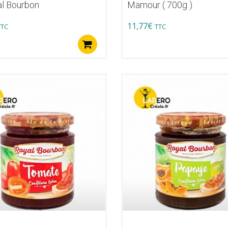
al Bourbon
Mamour ( 700g )
11,77
€
TTC
TTC
Ajouter au panier