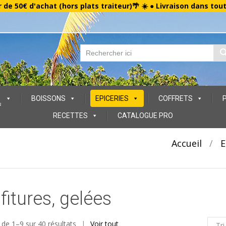
r de 50€ d'achat (hors plats traiteur)🌴 ☀️ ● Livraison dans tou
BOISSONS
EPICERIES
COFFRETS
s
RECETTES
CATALOGUE PRO
Accueil
/
E
fitures, gelées
 de 1–9 sur 40 résultats
Voir tout