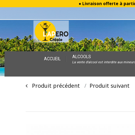
● Livraison offerte à parti
Skip
ALCOOLS
ACCUEIL
La vente d’alcool est interdite aux mineur
to
content
Post
Produit précédent
Produit suivan
navigation