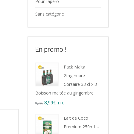
Pour l'apéro
Sans catégorie
En promo !
Pack Malta
Gingembre
Corsaire 33 cl x 3 -
Boisson maltée au gingembre
Original
Current
8,99
€
TTC
9,22
€
price
price
Lait de Coco
was:
is:
Premium 250mL –
9,22€.
8,99€.