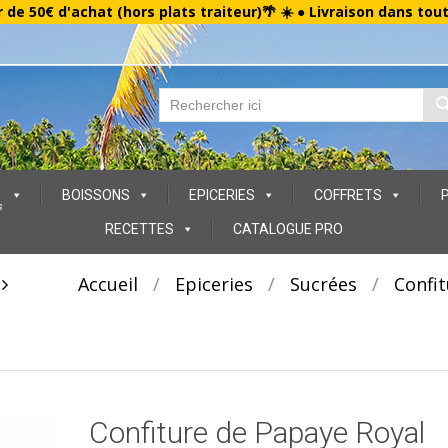
r de 50€ d'achat (hors plats traiteur)🌴 ☀️ ● Livraison dans tou
BOISSONS
EPICERIES
COFFRETS
s
RECETTES
CATALOGUE PRO
t
Accueil
/
Epiceries
/
Sucrées
/
Confit
Confiture de Papaye Royal