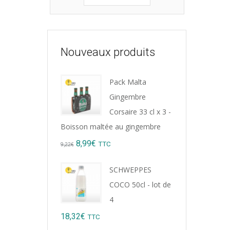
Nouveaux produits
Pack Malta
Gingembre
Corsaire 33 cl x 3 -
Boisson maltée au gingembre
Original
Current
8,99
€
TTC
9,22
€
price
price
SCHWEPPES
was:
is:
COCO 50cl - lot de
9,22€.
8,99€.
4
18,32
€
TTC