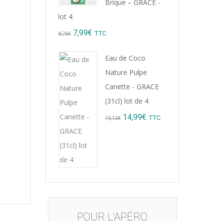
Brique – GRACE -
lot 4
Original
Current
7,99
€
t
TTC
8,76
€
price
price
Eau de Coco
was:
is:
Nature Pulpe
8,76€.
7,99€.
Canette - GRACE
(31cl) lot de 4
Original
Current
14,99
€
TTC
15,12
€
price
price
was:
is:
15,12€.
14,99€.
POUR L'APÉRO