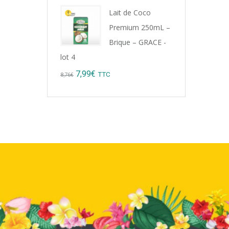
Lait de Coco
Premium 250mL –
Brique – GRACE -
lot 4
Original
Current
7,99
€
TTC
8,76
€
price
price
was:
is:
8,76€.
7,99€.