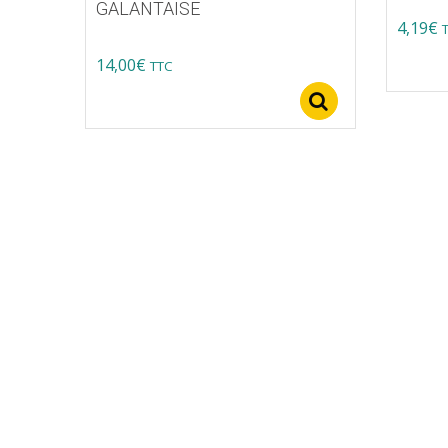
GALANTAISE
4,19
€
14,00
€
TTC
Select option