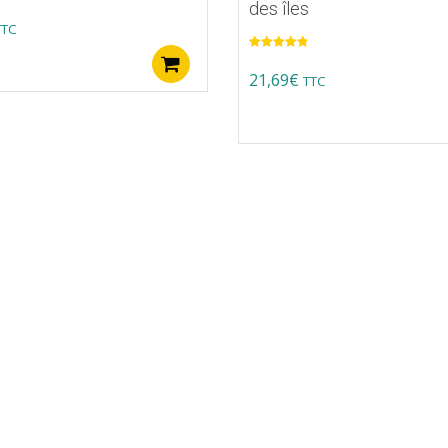
des îles
TTC
Note
5.00
Ajouter au panier
sur 5
21,69
€
TTC
s