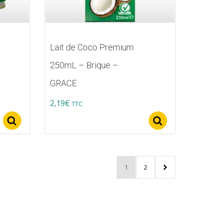
Lait de Coco Premium
250mL – Brique –
GRACE
2,19
€
TTC
Select options
Select opti
1
2