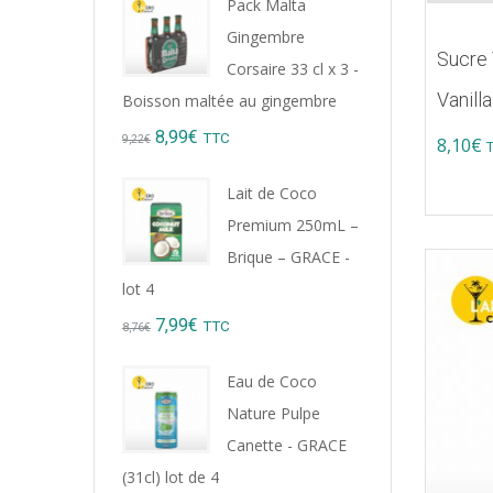
Pack Malta
Gingembre
Sucre 
Corsaire 33 cl x 3 -
Vanill
Boisson maltée au gingembre
Original
Current
8,99
€
TTC
9,22
€
8,10
€
price
price
Lait de Coco
was:
is:
Premium 250mL –
9,22€.
8,99€.
Brique – GRACE -
lot 4
Original
Current
7,99
€
TTC
8,76
€
price
price
Eau de Coco
was:
is:
Nature Pulpe
8,76€.
7,99€.
Canette - GRACE
(31cl) lot de 4