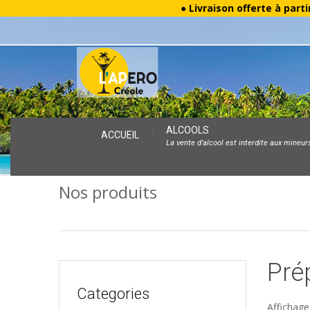
● Livraison offerte à parti
Skip
ALCOOLS
ACCUEIL
La vente d’alcool est interdite aux mineur
to
content
Nos produits
Pré
Categories
Affichage