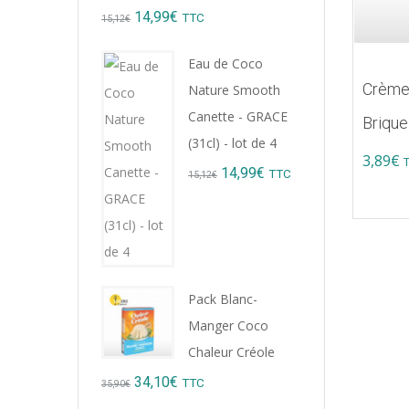
Original
Current
14,99
€
TTC
15,12
€
price
price
Eau de Coco
was:
is:
Crème
Nature Smooth
15,12€.
14,99€.
Canette - GRACE
Briqu
(31cl) - lot de 4
3,89
€
Original
Current
14,99
€
TTC
15,12
€
price
price
was:
is:
15,12€.
14,99€.
Pack Blanc-
Manger Coco
Chaleur Créole
Original
Current
34,10
€
TTC
35,90
€