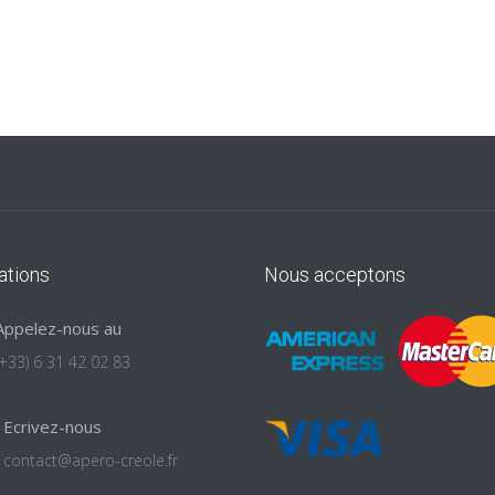
ations
Nous acceptons
Appelez-nous au
(+33) 6 31 42 02 83
Ecrivez-nous
contact@apero-creole.fr