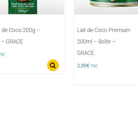
 de Coco 200g –
Lait de Coco Premium
e – GRACE
200ml – Boîte –
GRACE
TTC
2,99
€
Select options
TTC