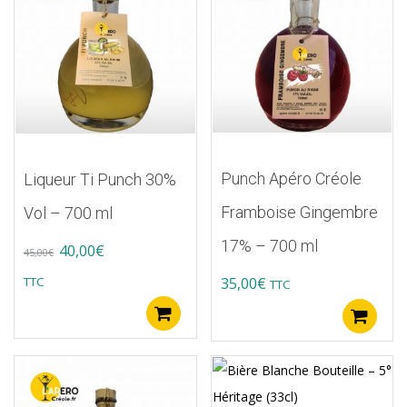
Punch Apéro Créole
Liqueur Ti Punch 30%
Framboise Gingembre
Vol – 700 ml
17% – 700 ml
Original
Current
40,00
€
45,00
€
price
price
TTC
35,00
€
TTC
was:
is:
Ajouter au panier
A
45,00€.
40,00€.