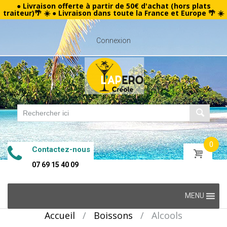
● Livraison offerte à partir de 50€ d'achat (hors plats
traiteur)🌴 ☀️ ● Livraison dans toute la France et Europe 🌴 ☀️
Connexion
0
Contactez-nous
07 69 15 40 09
Skip
MENU
to
Accueil
/
Boissons
/
Alcools
content