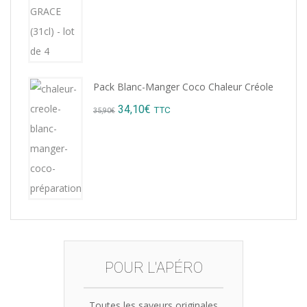
15,12€.
14,99€.
Pack Blanc-Manger Coco Chaleur Créole
Original
Current
34,10
€
TTC
35,90
€
price
price
was:
is:
35,90€.
34,10€.
POUR L'APÉRO
Toutes les saveurs originales