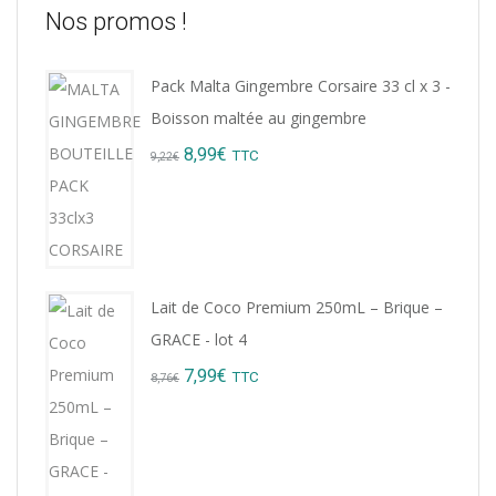
Nos promos !
Pack Malta Gingembre Corsaire 33 cl x 3 -
Boisson maltée au gingembre
Original
Current
8,99
€
TTC
9,22
€
price
price
was:
is:
9,22€.
8,99€.
Lait de Coco Premium 250mL – Brique –
GRACE - lot 4
Original
Current
7,99
€
TTC
8,76
€
price
price
was:
is:
8,76€.
7,99€.