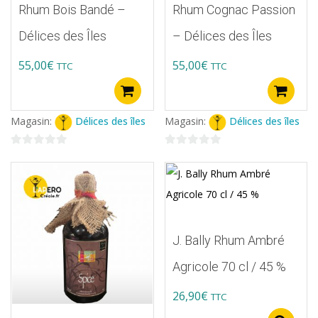
Rhum Bois Bandé –
Rhum Cognac Passion
Délices des Îles
– Délices des Îles
55,00
€
55,00
€
TTC
TTC
Ajouter au panier
A
Magasin:
Délices des îles
Magasin:
Délices des îles
0
0
sur
sur
5
5
J. Bally Rhum Ambré
Agricole 70 cl / 45 %
26,90
€
TTC