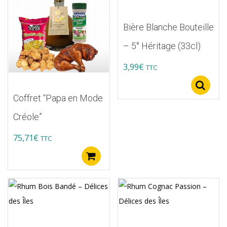
Bière Blanche Bouteille
– 5° Héritage (33cl)
3,99
€
TTC
S
Coffret “Papa en Mode
Créole”
75,71
€
TTC
Buy product