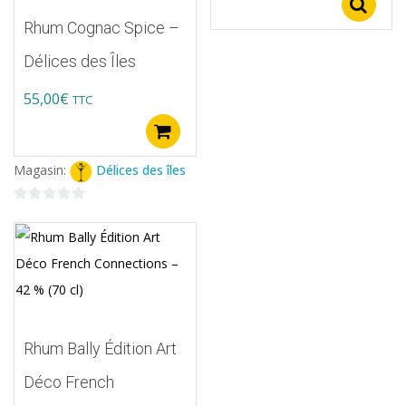
S
Rhum Cognac Spice –
Délices des Îles
55,00
€
TTC
Ajouter au panier
Magasin:
Délices des îles
0
sur
5
Rhum Bally Édition Art
Déco French