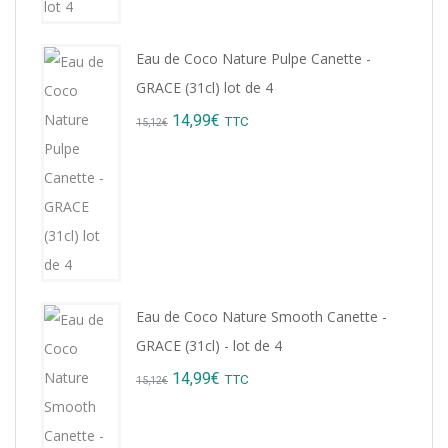
Eau de Coco Nature Pulpe Canette -
GRACE (31cl) lot de 4
Original
Current
14,99
€
TTC
15,12
€
price
price
was:
is:
15,12€.
14,99€.
Eau de Coco Nature Smooth Canette -
GRACE (31cl) - lot de 4
Original
Current
14,99
€
TTC
15,12
€
price
price
was:
is: