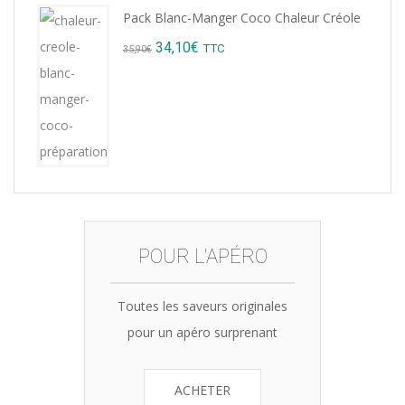
Pack Blanc-Manger Coco Chaleur Créole
Original
Current
34,10
€
TTC
35,90
€
price
price
was:
is:
35,90€.
34,10€.
POUR L'APÉRO
Toutes les saveurs originales
pour un apéro surprenant
ACHETER