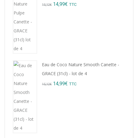
Original
Current
14,99
€
TTC
15,12
€
price
price
was:
is:
15,12€.
14,99€.
Eau de Coco Nature Smooth Canette -
GRACE (31cl) - lot de 4
Original
Current
14,99
€
TTC
15,12
€
price
price
was:
is:
15,12€.
14,99€.