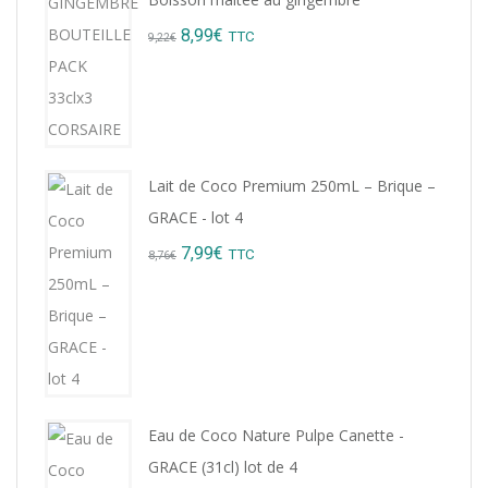
Original
Current
8,99
€
TTC
9,22
€
price
price
was:
is:
9,22€.
8,99€.
Lait de Coco Premium 250mL – Brique –
GRACE - lot 4
Original
Current
7,99
€
TTC
8,76
€
price
price
was:
is:
8,76€.
7,99€.
Eau de Coco Nature Pulpe Canette -
GRACE (31cl) lot de 4