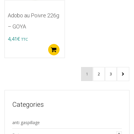
Adobo au Poivre 226g
– GOYA
4,41
€
TTC
Ajouter au panier
1
2
3
Categories
anti gaspillage