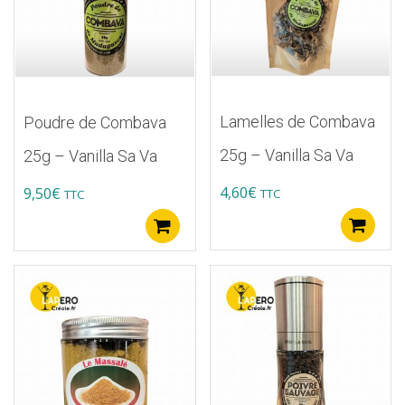
Lamelles de Combava
Poudre de Combava
25g – Vanilla Sa Va
25g – Vanilla Sa Va
4,60
€
9,50
€
TTC
TTC
A
Ajouter au panier