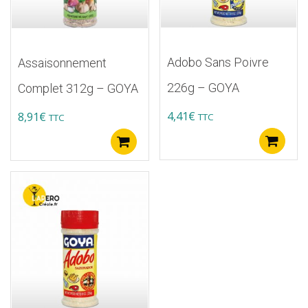
Adobo Sans Poivre
Assaisonnement
226g – GOYA
Complet 312g – GOYA
4,41
€
8,91
€
TTC
TTC
A
Ajouter au panier