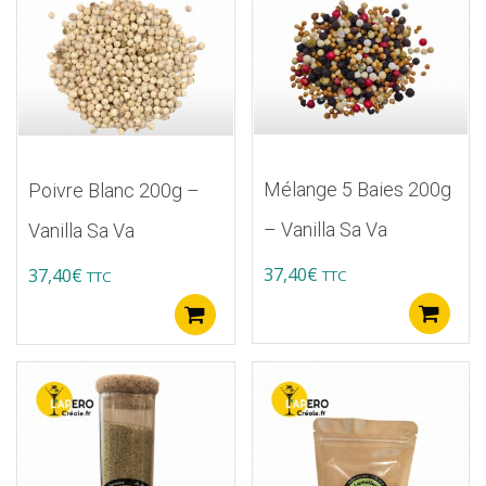
Mélange 5 Baies 200g
Poivre Blanc 200g –
– Vanilla Sa Va
Vanilla Sa Va
37,40
€
37,40
€
TTC
TTC
A
Ajouter au panier