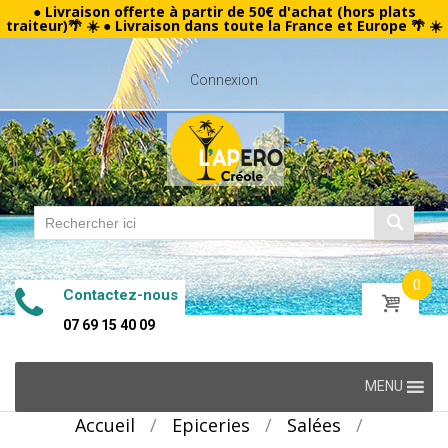
● Livraison offerte à partir de 50€ d'achat (hors plats
traiteur)🌴 ☀️ ● Livraison dans toute la France et Europe 🌴 ☀️
Connexion
0
Contactez-nous
07 69 15 40 09
Skip
MENU
to
Accueil
/
Epiceries
/
Salées
/
content