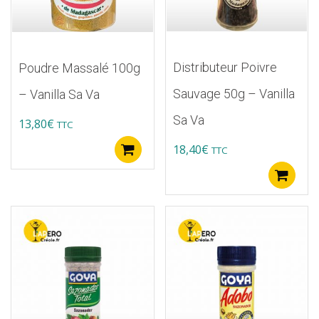
Distributeur Poivre
Poudre Massalé 100g
Sauvage 50g – Vanilla
– Vanilla Sa Va
Sa Va
13,80
€
TTC
18,40
€
TTC
Ajouter au panier
A