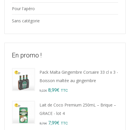
Pour l'apéro
Sans catégorie
En promo !
Pack Malta Gingembre Corsaire 33 cl x 3 -
Boisson maltée au gingembre
Original
Current
8,99
€
TTC
9,22
€
price
price
Lait de Coco Premium 250mL – Brique –
was:
is:
GRACE - lot 4
9,22€.
8,99€.
Original
Current
7,99
€
TTC
8,76
€