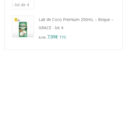
Lait de Coco Premium 250mL – Brique –
GRACE - lot 4
Original
Current
7,99
€
TTC
8,76
€
price
price
was:
is:
8,76€.
7,99€.