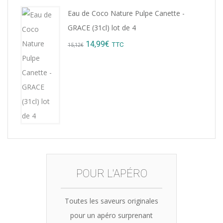
price
price
Eau de Coco Nature Pulpe Canette -
was:
is:
GRACE (31cl) lot de 4
8,76€.
7,99€.
Original
Current
14,99
€
TTC
15,12
€
price
price
was:
is:
15,12€.
14,99€.
POUR L'APÉRO
Toutes les saveurs originales
pour un apéro surprenant