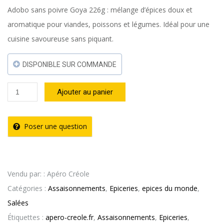
Adobo sans poivre Goya 226g : mélange d’épices doux et
aromatique pour viandes, poissons et légumes. Idéal pour une
cuisine savoureuse sans piquant.
DISPONIBLE SUR COMMANDE
quantité
Ajouter au panier
de
Adobo
Poser une question
Sans
Poivre
226g
Vendu par: : Apéro Créole
–
Catégories :
Assaisonnements
,
Epiceries
,
epices du monde
,
GOYA
Salées
Étiquettes :
apero-creole.fr
,
Assaisonnements
,
Epiceries
,