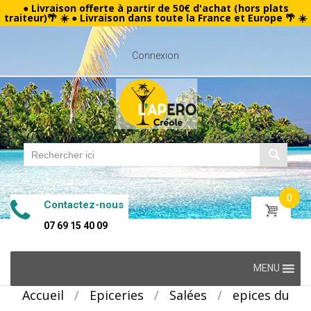
● Livraison offerte à partir de 50€ d'achat (hors plats
traiteur)🌴 ☀️ ● Livraison dans toute la France et Europe 🌴 ☀️
Connexion
0
Contactez-nous
07 69 15 40 09
Skip
MENU
to
Accueil
/
Epiceries
/
Salées
/
epices du
content