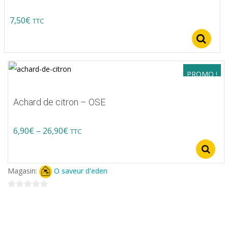
7,50
€
TTC
S
PROMO !
Achard de citron – OSE
Price
6,90
€
–
26,90
€
TTC
Ce
range:
produit
6,90€
Magasin:
O saveur d'eden
a
through
plusieurs
0
26,90€
variations.
sur
5
Les