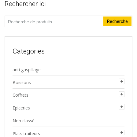
Rechercher ici
options
peuvent
Recherche
Recherche
être
pour :
choisies
sur
la
Categories
page
du
anti gaspillage
produit
Boissons
Coffrets
Epiceries
Non classé
Plats traiteurs