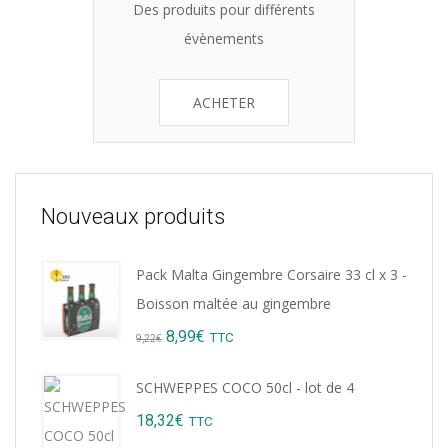
Des produits pour différents
évènements
ACHETER
Nouveaux produits
Pack Malta Gingembre Corsaire 33 cl x 3 -
Boisson maltée au gingembre
Original
Current
8,99
€
TTC
9,22
€
price
price
SCHWEPPES COCO 50cl - lot de 4
was:
is:
18,32
€
TTC
9,22€.
8,99€.