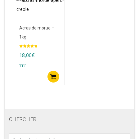
Acras de morue –
1kg
Note
5.00
18,00
€
sur 5
TTC
Ajouter au panier
CHERCHER
Recherche