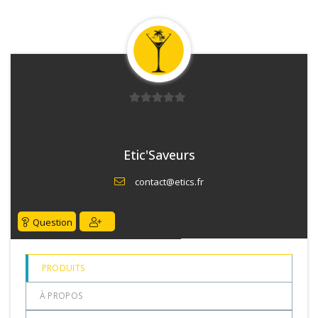
0
sur
5
Etic'Saveurs
contact@etics.fr
Question
PRODUITS
À PROPOS