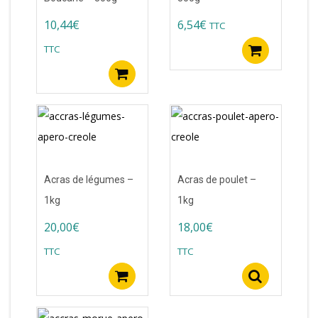
10,44
€
6,54
€
TTC
TTC
Ajoute
Ajouter au panier
Acras de légumes –
Acras de poulet –
1kg
1kg
20,00
€
18,00
€
TTC
TTC
Ajouter au panier
Select