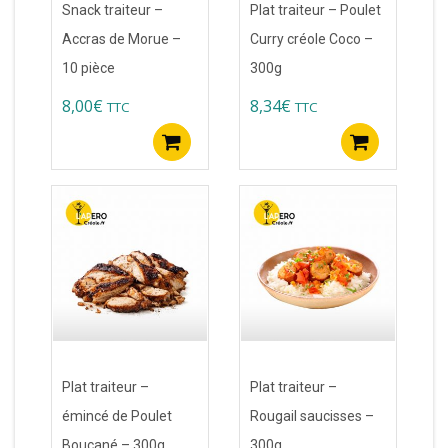
Snack traiteur –
Plat traiteur – Poulet
Accras de Morue –
Curry créole Coco –
10 pièce
300g
8,00
€
8,34
€
TTC
TTC
Ajouter au panier
Ajoute
Plat traiteur –
Plat traiteur –
émincé de Poulet
Rougail saucisses –
Boucané – 300g
300g