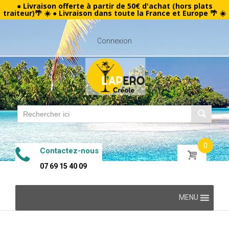
● Livraison offerte à partir de 50€ d'achat (hors plats
traiteur)🌴 ☀️ ● Livraison dans toute la France et Europe 🌴 ☀️
Connexion
0
Contactez-nous
07 69 15 40 09
Skip
MENU
to
content