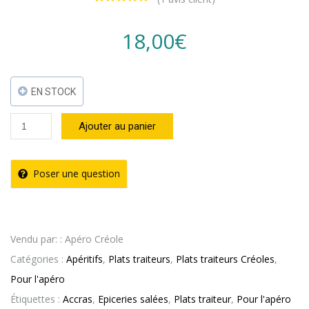
1
Noté
5.00
sur 5
basé sur
18,00
€
notation
client
EN STOCK
quantité
Ajouter au panier
de
Acras
Poser une question
de
morue
-
Vendu par: : Apéro Créole
1kg
Catégories :
Apéritifs
,
Plats traiteurs
,
Plats traiteurs Créoles
,
Pour l'apéro
Étiquettes :
Accras
,
Epiceries salées
,
Plats traiteur
,
Pour l'apéro