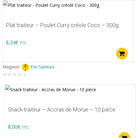
Plat traiteur – Poulet Curry créole Coco – 300g
8,34
€
TTC
A
Magasin:
Etic'Saveurs
0
sur
5
Snack traiteur – Accras de Morue – 10 pièce
8,00
€
TTC