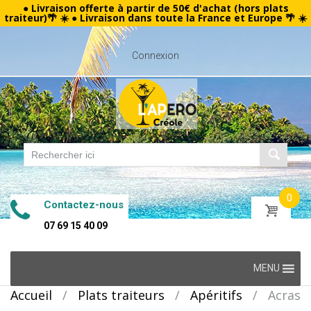
● Livraison offerte à partir de 50€ d'achat (hors plats
traiteur)🌴 ☀️ ● Livraison dans toute la France et Europe 🌴 ☀️
Connexion
0
Contactez-nous
07 69 15 40 09
Skip
MENU
to
Accueil
/
Plats traiteurs
/
Apéritifs
/
Acras
content