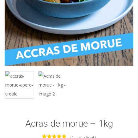
Acras de morue – 1kg
(
1
avis client)