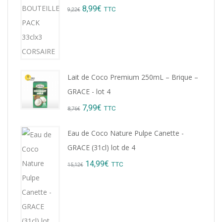
Original
Current
8,99
€
TTC
9,22
€
price
price
was:
is:
9,22€.
8,99€.
Lait de Coco Premium 250mL – Brique –
GRACE - lot 4
Original
Current
7,99
€
TTC
8,76
€
price
price
Eau de Coco Nature Pulpe Canette -
was:
is:
GRACE (31cl) lot de 4
8,76€.
7,99€.
Original
Current
14,99
€
TTC
15,12
€
price
price
was:
is:
15,12€.
14,99€.