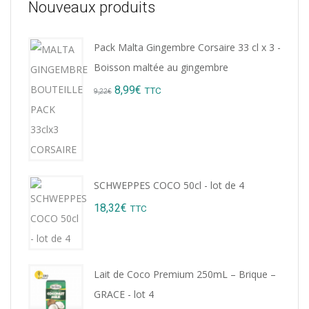
Nouveaux produits
Pack Malta Gingembre Corsaire 33 cl x 3 -
Boisson maltée au gingembre
Original
Current
8,99
€
TTC
9,22
€
price
price
was:
is:
9,22€.
8,99€.
SCHWEPPES COCO 50cl - lot de 4
18,32
€
TTC
Lait de Coco Premium 250mL – Brique –
GRACE - lot 4