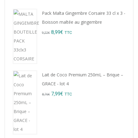
Pack Malta Gingembre Corsaire 33 cl x 3 -
Boisson maltée au gingembre
Original
Current
8,99
€
TTC
9,22
€
price
price
was:
is:
9,22€.
8,99€.
Lait de Coco Premium 250mL – Brique –
GRACE - lot 4
Original
Current
7,99
€
TTC
8,76
€
price
price
was:
is:
8,76€.
7,99€.