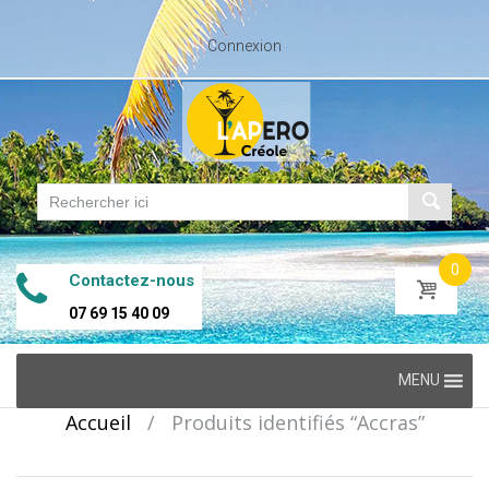
Connexion
0
Contactez-nous
07 69 15 40 09
Skip
MENU
to
Accueil
/
Produits identifiés “Accras”
content