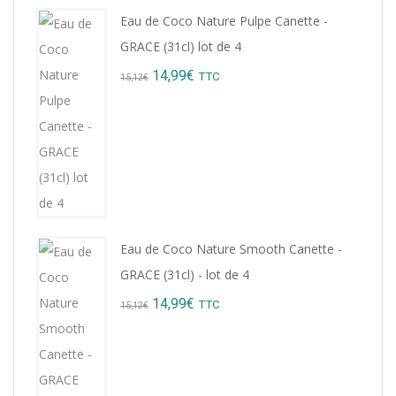
Eau de Coco Nature Pulpe Canette -
GRACE (31cl) lot de 4
Original
Current
14,99
€
TTC
15,12
€
price
price
was:
is:
15,12€.
14,99€.
Eau de Coco Nature Smooth Canette -
GRACE (31cl) - lot de 4
Original
Current
14,99
€
TTC
15,12
€
price
price
was:
is:
15,12€.
14,99€.