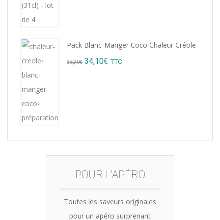
Pack Blanc-Manger Coco Chaleur Créole
Original
Current
34,10
€
TTC
35,90
€
price
price
was:
is:
35,90€.
34,10€.
POUR L'APÉRO
Toutes les saveurs originales
pour un apéro surprenant