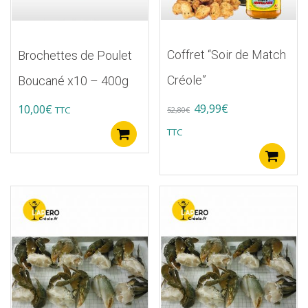
Coffret “Soir de Match
Brochettes de Poulet
Créole”
Boucané x10 – 400g
Original
Current
49,99
€
10,00
€
TTC
52,80
€
price
price
TTC
Ajouter au panier
was:
is:
B
52,80€.
49,99€.