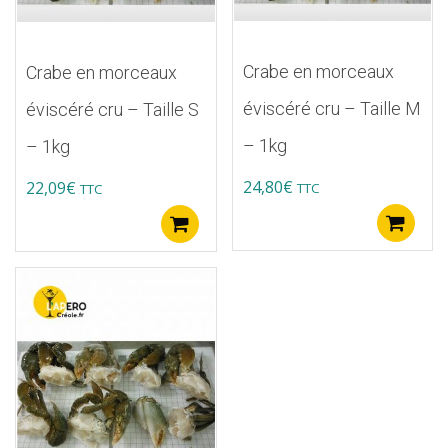
Crabe en morceaux
Crabe en morceaux
éviscéré cru – Taille M
éviscéré cru – Taille S
– 1kg
– 1kg
24,80
€
22,09
€
TTC
TTC
A
Ajouter au panier