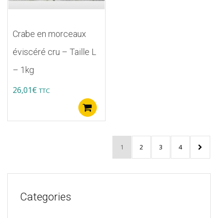
Crabe en morceaux
éviscéré cru – Taille L
– 1kg
26,01
€
TTC
Ajouter au panier
1
2
3
4
Categories