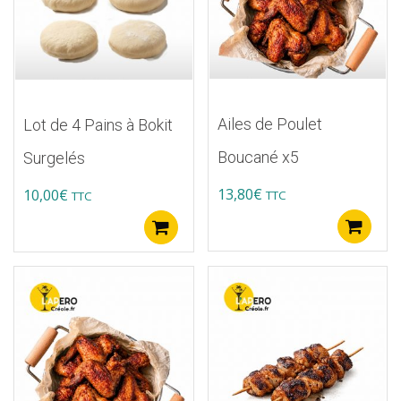
Ailes de Poulet
Lot de 4 Pains à Bokit
Boucané x5
Surgelés
13,80
€
10,00
€
TTC
TTC
A
Ajouter au panier