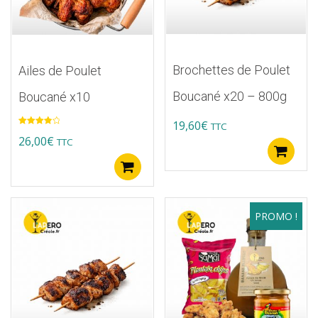
Brochettes de Poulet
Ailes de Poulet
Boucané x20 – 800g
Boucané x10
19,60
€
TTC
Note
4.00
26,00
€
TTC
sur 5
A
Ajouter au panier
PROMO !