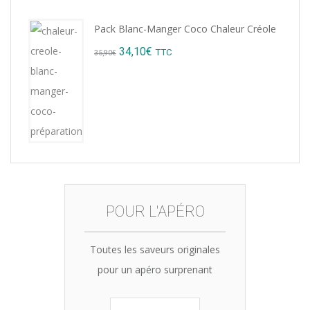
price
price
Pack Blanc-Manger Coco Chaleur Créole
was:
is:
Original
Current
34,10
€
TTC
35,90
€
15,12€.
14,99€.
price
price
was:
is:
35,90€.
34,10€.
POUR L'APÉRO
Toutes les saveurs originales
pour un apéro surprenant