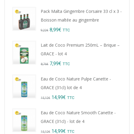
Pack Malta Gingembre Corsaire 33 cl x 3 -
Boisson maltée au gingembre
Original
Current
8,99
€
TTC
9,22
€
price
price
Lait de Coco Premium 250mL – Brique –
was:
is:
GRACE - lot 4
9,22€.
8,99€.
Original
Current
7,99
€
TTC
8,76
€
price
price
Eau de Coco Nature Pulpe Canette -
was:
is:
GRACE (31cl) lot de 4
8,76€.
7,99€.
Original
Current
14,99
€
TTC
15,12
€
price
price
Eau de Coco Nature Smooth Canette -
was:
is:
GRACE (31cl) - lot de 4
15,12€.
14,99€.
Original
Current
14,99
€
TTC
15,12
€