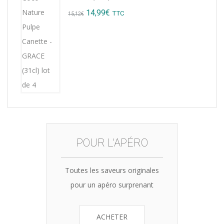
8,76€.
7,99€.
Original
Current
14,99
€
TTC
15,12
€
price
price
was:
is:
15,12€.
14,99€.
POUR L'APÉRO
Toutes les saveurs originales
pour un apéro surprenant
ACHETER