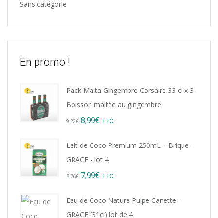
Sans catégorie
En promo !
Pack Malta Gingembre Corsaire 33 cl x 3 -
Boisson maltée au gingembre
Original
Current
8,99
€
TTC
9,22
€
price
price
Lait de Coco Premium 250mL – Brique –
was:
is:
GRACE - lot 4
9,22€.
8,99€.
Original
Current
7,99
€
TTC
8,76
€
price
price
Eau de Coco Nature Pulpe Canette -
was:
is:
GRACE (31cl) lot de 4