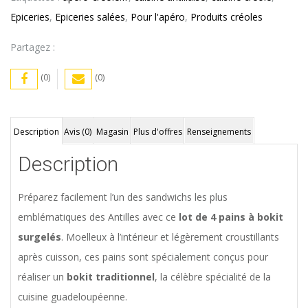
Surgelés
Epiceries
,
Epiceries salées
,
Pour l'apéro
,
Produits créoles
Partagez :
(0)
(0)
Description
Avis (0)
Magasin
Plus d'offres
Renseignements
Description
Préparez facilement l’un des sandwichs les plus
emblématiques des Antilles avec ce
lot de 4 pains à bokit
surgelés
. Moelleux à l’intérieur et légèrement croustillants
après cuisson, ces pains sont spécialement conçus pour
réaliser un
bokit traditionnel
, la célèbre spécialité de la
cuisine guadeloupéenne.