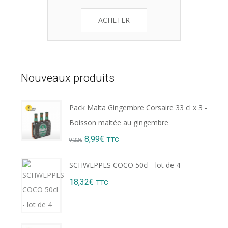
ACHETER
Nouveaux produits
Pack Malta Gingembre Corsaire 33 cl x 3 -
Boisson maltée au gingembre
Original
Current
8,99
€
TTC
9,22
€
price
price
SCHWEPPES COCO 50cl - lot de 4
was:
is:
18,32
€
TTC
9,22€.
8,99€.