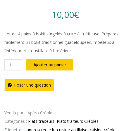
10,00
€
Lot de 4 pains à bokit surgelés à cuire à la friteuse. Préparez
facilement un bokit traditionnel guadeloupéen, moelleux à
l’intérieur et croustillant à l’extérieur.
quantité
Ajouter au panier
de
Lot
Poser une question
de
4
Pains
Vendu par: : Apéro Créole
à
Catégories :
Plats traiteurs
,
Plats traiteurs Créoles
Bokit
Étiquettes :
apero-creole.fr
,
cuisine antillaise
,
cuisine créole
,