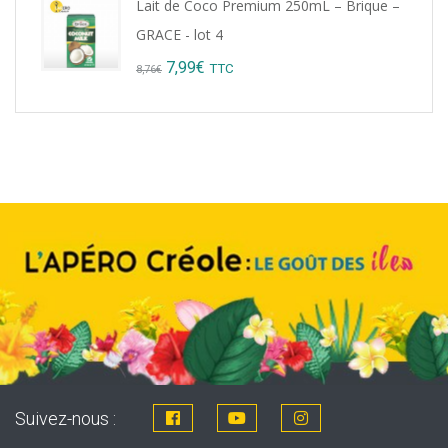
Lait de Coco Premium 250mL – Brique –
GRACE - lot 4
Original
Current
7,99
€
TTC
8,76
€
price
price
was:
is:
8,76€.
7,99€.
Suivez-nous :