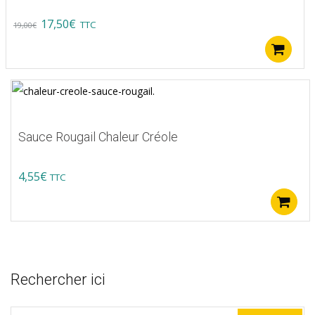
Original
Current
17,50
€
TTC
19,00
€
price
price
A
was:
is:
19,00€.
17,50€.
Sauce Rougail Chaleur Créole
4,55
€
TTC
Rechercher ici