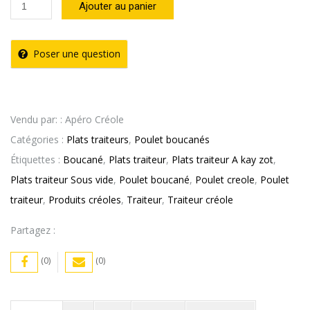
price
price
quantité
Ajouter au panier
de
was:
is:
Cuisses
Poser une question
de
37,00€.
33,99€.
Poulet
Boucané
Vendu par: : Apéro Créole
par
Catégories :
Plats traiteurs
,
Poulet boucanés
5
Étiquettes :
Boucané
,
Plats traiteur
,
Plats traiteur A kay zot
,
-
Plats traiteur Sous vide
,
Poulet boucané
,
Poulet creole
,
Poulet
sous
traiteur
,
Produits créoles
,
Traiteur
,
Traiteur créole
vide
Partagez :
(0)
(0)