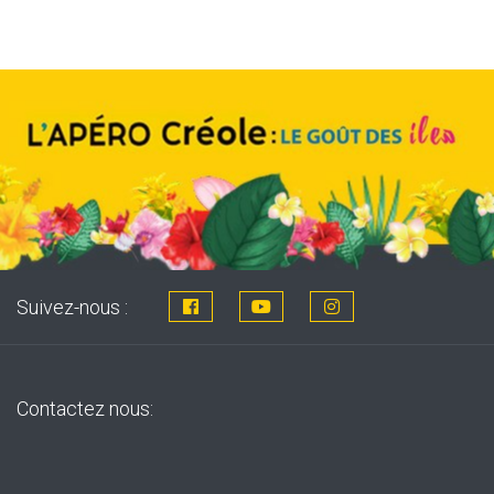
8,76€.
7,99€.
Suivez-nous :
Contactez nous: