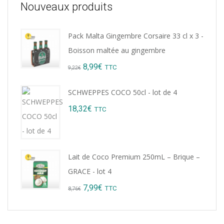
Nouveaux produits
Pack Malta Gingembre Corsaire 33 cl x 3 -
Boisson maltée au gingembre
Original
Current
8,99
€
TTC
9,22
€
price
price
SCHWEPPES COCO 50cl - lot de 4
was:
is:
18,32
€
TTC
9,22€.
8,99€.
Lait de Coco Premium 250mL – Brique –
GRACE - lot 4
Original
Current
7,99
€
TTC
8,76
€
price
price
was:
is: