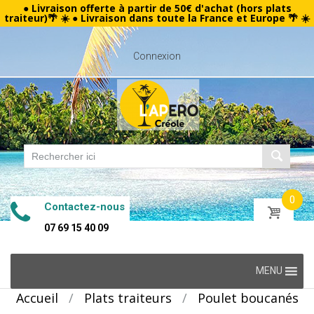
● Livraison offerte à partir de 50€ d'achat (hors plats
traiteur)🌴 ☀️ ● Livraison dans toute la France et Europe 🌴 ☀️
Connexion
0
Contactez-nous
07 69 15 40 09
Skip
MENU
to
Accueil
/
Plats traiteurs
/
Poulet boucanés
content