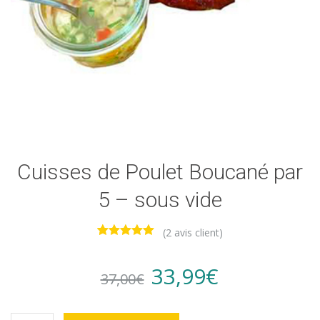
Cuisses de Poulet Boucané par
5 – sous vide
(
2
avis client)
2
Noté
5.00
sur 5
basé sur
Original
Current
33,99
€
37,00
€
notations
client