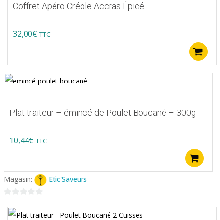
Coffret Apéro Créole Accras Épicé
32,00
€
TTC
Plat traiteur – émincé de Poulet Boucané – 300g
10,44
€
TTC
A
Magasin:
Etic'Saveurs
0
sur