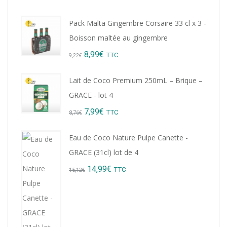
Pack Malta Gingembre Corsaire 33 cl x 3 -
Boisson maltée au gingembre
Original
Current
8,99
€
TTC
9,22
€
price
price
Lait de Coco Premium 250mL – Brique –
was:
is:
GRACE - lot 4
9,22€.
8,99€.
Original
Current
7,99
€
TTC
8,76
€
price
price
Eau de Coco Nature Pulpe Canette -
was:
is:
GRACE (31cl) lot de 4
8,76€.
7,99€.
Original
Current
14,99
€
TTC
15,12
€
price
price
was:
is:
15,12€.
14,99€.