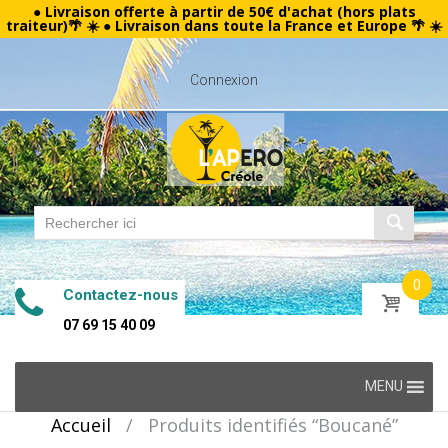
● Livraison offerte à partir de 50€ d'achat (hors plats
traiteur)🌴 ☀️ ● Livraison dans toute la France et Europe 🌴 ☀️
Connexion
0
Contactez-nous
07 69 15 40 09
Skip
MENU
to
Accueil
/
Produits identifiés “Boucané”
content