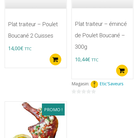
Plat traiteur – émincé
Plat traiteur – Poulet
de Poulet Boucané –
Boucané 2 Cuisses
300g
14,00
€
TTC
10,44
€
TTC
Ajouter au panier
A
Magasin:
Etic'Saveurs
0
sur
PROMO !
5