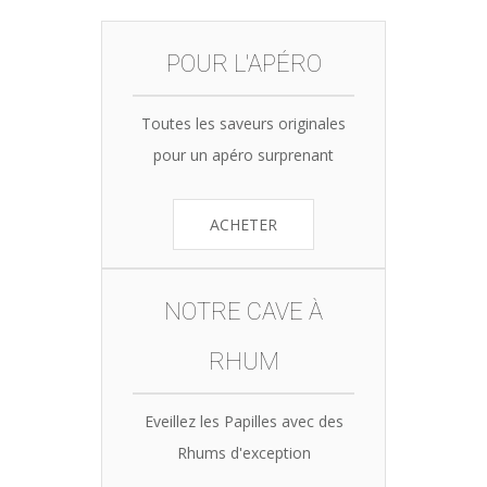
35,90€.
34,10€.
POUR L'APÉRO
Toutes les saveurs originales
pour un apéro surprenant
ACHETER
NOTRE CAVE À
RHUM
Eveillez les Papilles avec des
Rhums d'exception