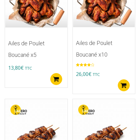
Ailes de Poulet
Ailes de Poulet
Boucané x10
Boucané x5
13,80
€
TTC
Note
4.00
26,00
€
TTC
sur 5
Ajouter au panier
A