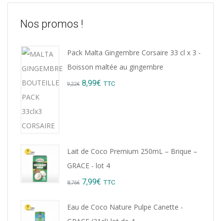
Nos promos !
Pack Malta Gingembre Corsaire 33 cl x 3 -
Boisson maltée au gingembre
Original
Current
8,99
€
TTC
9,22
€
price
price
was:
is:
9,22€.
8,99€.
Lait de Coco Premium 250mL – Brique –
GRACE - lot 4
Original
Current
7,99
€
TTC
8,76
€
price
price
Eau de Coco Nature Pulpe Canette -
was:
is: