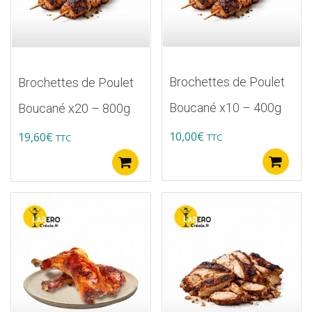
Brochettes de Poulet
Brochettes de Poulet
Boucané x10 – 400g
Boucané x20 – 800g
10,00
€
19,60
€
TTC
TTC
A
Ajouter au panier