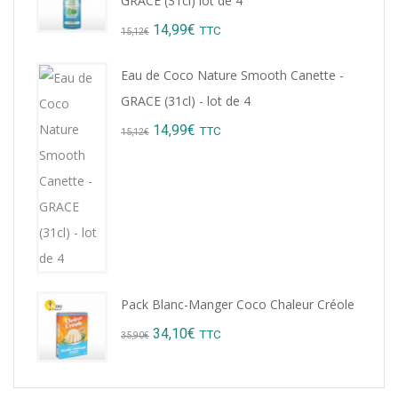
GRACE (31cl) lot de 4
8,76€.
7,99€.
Original
Current
14,99
€
TTC
15,12
€
price
price
Eau de Coco Nature Smooth Canette -
was:
is:
GRACE (31cl) - lot de 4
15,12€.
14,99€.
Original
Current
14,99
€
TTC
15,12
€
price
price
was:
is:
15,12€.
14,99€.
Pack Blanc-Manger Coco Chaleur Créole
Original
Current
34,10
€
TTC
35,90
€
price
price
was:
is: