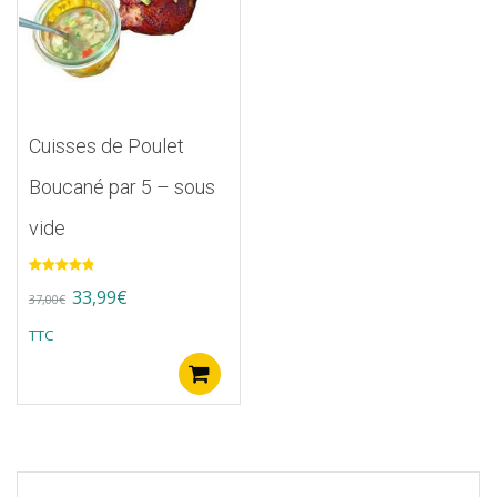
Cuisses de Poulet
Boucané par 5 – sous
vide
Note
5.00
Original
Current
33,99
€
sur 5
37,00
€
price
price
TTC
was:
is:
Ajouter au panier
37,00€.
33,99€.