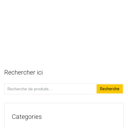
20,00
€
TTC
Ajouter au panier
Magasin:
Etic'Saveurs
0
sur
5
Rechercher ici
Recherche
Recherche
pour :
Categories