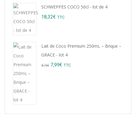
SCHWEPPES COCO 50cl - lot de 4
18,32
€
TTC
Lait de Coco Premium 250mL – Brique –
GRACE - lot 4
Original
Current
7,99
€
TTC
8,76
€
price
price
was:
is:
8,76€.
7,99€.