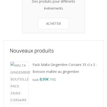
Des produits pour différents
évènements
ACHETER
Nouveaux produits
Pack Malta Gingembre Corsaire 33 cl x 3 -
Boisson maltée au gingembre
Original
Current
8,99
€
TTC
9,22
€
price
price
was:
is:
9,22€.
8,99€.