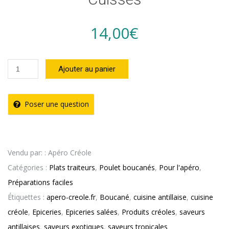
14,00
€
quantité
Ajouter au panier
de
Plat
Poser une question
traiteur
-
Poulet
Vendu par: : Apéro Créole
Boucané
Catégories :
Plats traiteurs
,
Poulet boucanés
,
Pour l'apéro
,
2
Préparations faciles
Cuisses
Étiquettes :
apero-creole.fr
,
Boucané
,
cuisine antillaise
,
cuisine
créole
,
Epiceries
,
Epiceries salées
,
Produits créoles
,
saveurs
antillaises
,
saveurs exotiques
,
saveurs tropicales