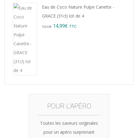
Eau de Coco Nature Pulpe Canette -
GRACE (31cl) lot de 4
Original
Current
14,99
€
TTC
15,12
€
price
price
was:
is:
15,12€.
14,99€.
POUR L'APÉRO
Toutes les saveurs originales
pour un apéro surprenant