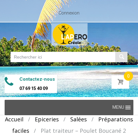
Connexion
0
Contactez-nous
07 69 15 40 09
Skip
MENU
to
Accueil
/
Epiceries
/
Salées
/
Préparations
content
faciles
/
Plat traiteur – Poulet Boucané 2