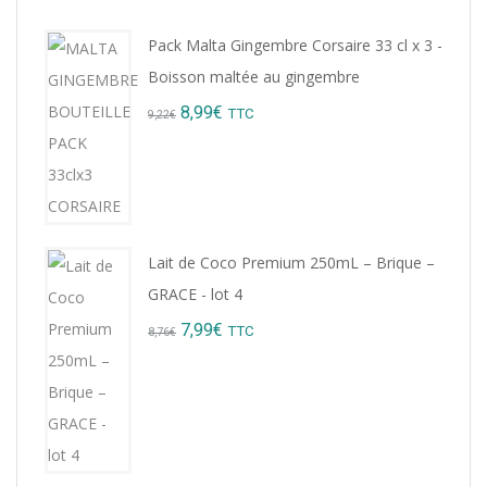
Pack Malta Gingembre Corsaire 33 cl x 3 -
Boisson maltée au gingembre
Original
Current
8,99
€
TTC
9,22
€
price
price
was:
is:
9,22€.
8,99€.
Lait de Coco Premium 250mL – Brique –
GRACE - lot 4
Original
Current
7,99
€
TTC
8,76
€
price
price
was:
is:
8,76€.
7,99€.