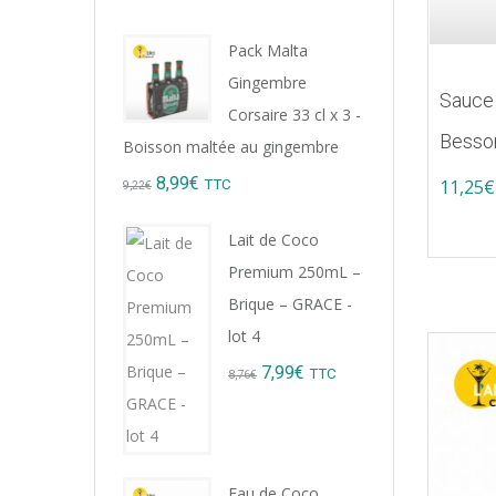
Pack Malta
Gingembre
Sauce
Corsaire 33 cl x 3 -
Besso
Boisson maltée au gingembre
Original
Current
8,99
€
11,25
€
TTC
9,22
€
price
price
Lait de Coco
was:
is:
Premium 250mL –
9,22€.
8,99€.
Brique – GRACE -
lot 4
Original
Current
7,99
€
TTC
8,76
€
price
price
was:
is:
8,76€.
7,99€.
Eau de Coco