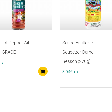
Hot Pepper Ail
Sauce Antillaise
– GRACE
Squeezer Dame
Besson (270g)
TTC
8,04
€
Ajouter au panier
TTC