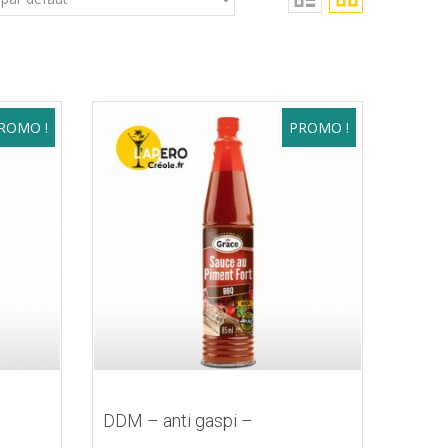
ROMO !
PROMO !
DDM – anti gaspi –