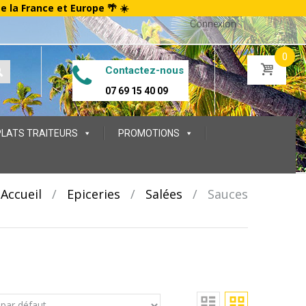
te la France et Europe 🌴 ☀️
Connexion
0
Contactez-nous
07 69 15 40 09
PLATS TRAITEURS
PROMOTIONS
Accueil
/
Epiceries
/
Salées
/
Sauces