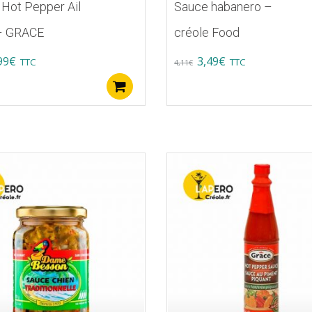
Hot Pepper Ail
Sauce habanero –
– GRACE
créole Food
iginal
Current
Original
Current
99
€
3,49
€
TTC
TTC
4,11
€
ice
price
price
price
Ajouter au panier
s:
is:
was:
is:
89€.
1,99€.
4,11€.
3,49€.