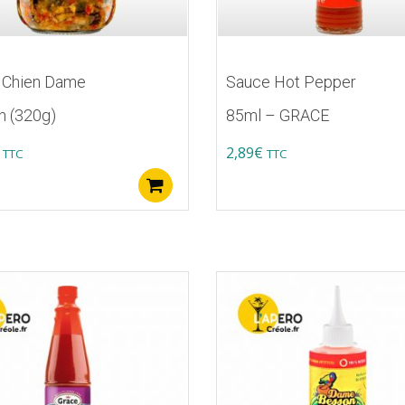
 Chien Dame
Sauce Hot Pepper
n (320g)
85ml – GRACE
2,89
€
TTC
TTC
Ajouter au panier