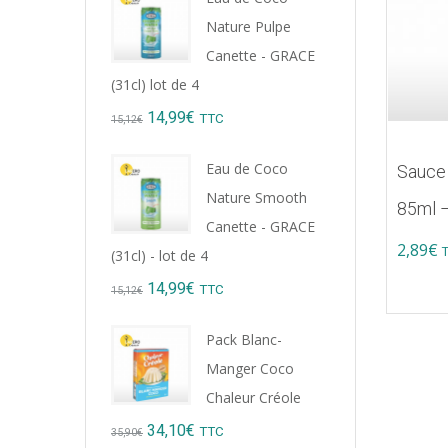
Nature Pulpe
Canette - GRACE
(31cl) lot de 4
Original
Current
14,99
€
TTC
15,12
€
price
price
Eau de Coco
Sauce 
was:
is:
Nature Smooth
85ml 
15,12€.
14,99€.
Canette - GRACE
2,89
€
(31cl) - lot de 4
Original
Current
14,99
€
TTC
15,12
€
price
price
Pack Blanc-
was:
is:
Manger Coco
15,12€.
14,99€.
Chaleur Créole
Original
Current
34,10
€
TTC
35,90
€