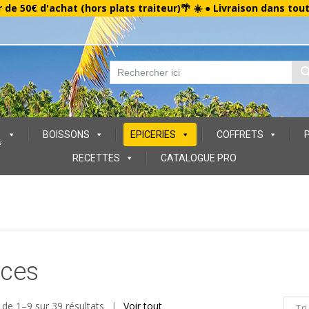
r de 50€ d'achat (hors plats traiteur)🌴 ☀️ ● Livraison dans tou
BOISSONS
EPICERIES
COFFRETS
s
RECETTES
CATALOGUE PRO
ces
 de 1–9 sur 39 résultats
Voir tout