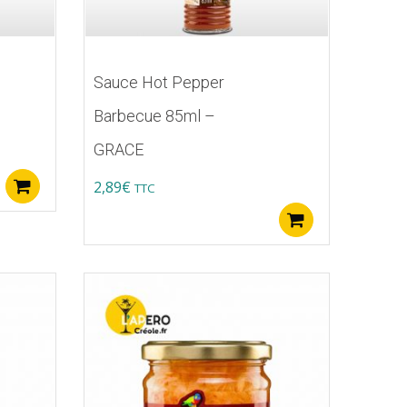
Sauce Hot Pepper
Barbecue 85ml –
GRACE
2,89
€
Ajouter au panier
TTC
Ajouter au p