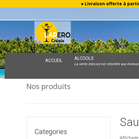
● Livraison offerte à parti
Skip
ALCOOLS
ACCUEIL
La vente d’alcool est interdite aux mineur
to
content
Nos produits
Sau
Categories
Affichage