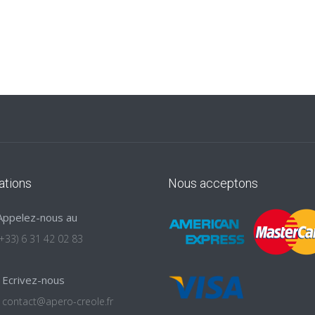
ations
Nous acceptons
Appelez-nous au
(+33) 6 31 42 02 83
Ecrivez-nous
contact@apero-creole.fr