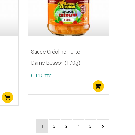
Sauce Créoline Forte
Dame Besson (170g)
6,11
€
TTC
Ajouter au p
Ajouter au panier
1
2
3
4
5