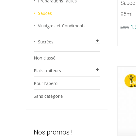
Préparations faciles
Sauce 
Sauces
85ml 
Vinaigres et Condiments
Or
1,
2,89
€
pr
Sucrées
wa
2,
Non classé
Plats traiteurs
Pour l'apéro
Sans catégorie
Nos promos !