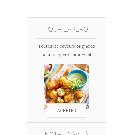
price
price
was:
is:
35,90€.
34,10€.
POUR L'APÉRO
Toutes les saveurs originales
pour un apéro surprenant
ACHETER
NOTRE CAVE À