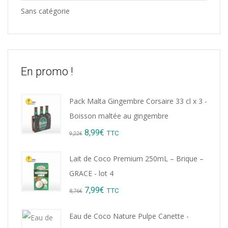
Sans catégorie
En promo !
Pack Malta Gingembre Corsaire 33 cl x 3 -
Boisson maltée au gingembre
Original
Current
8,99
€
TTC
9,22
€
price
price
Lait de Coco Premium 250mL – Brique –
was:
is:
GRACE - lot 4
9,22€.
8,99€.
Original
Current
7,99
€
TTC
8,76
€
price
price
Eau de Coco Nature Pulpe Canette -
was:
is: