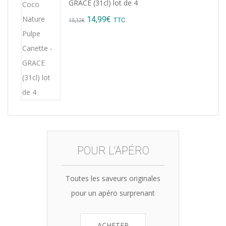
GRACE (31cl) lot de 4
8,76€.
7,99€.
Original
Current
14,99
€
TTC
15,12
€
price
price
was:
is:
15,12€.
14,99€.
POUR L'APÉRO
Toutes les saveurs originales
pour un apéro surprenant
ACHETER