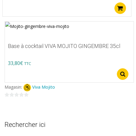
choisies
A
sur
la
page
du
Base à cocktail VIVA MOJITO GINGEMBRE 35cl
produit
33,80
€
TTC
Ce
produit
Magasin:
Viva Mojito
a
plusieurs
0
variations.
sur
5
Les
Rechercher ici
options
peuvent