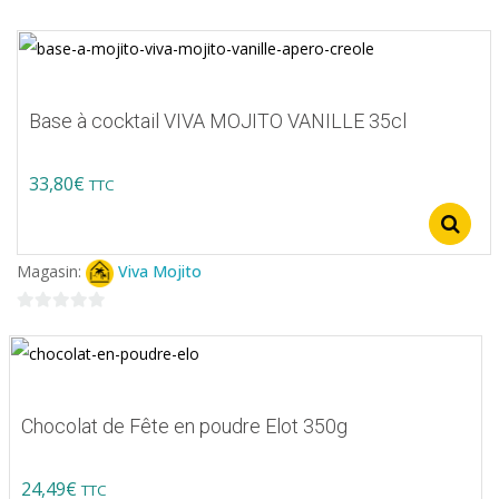
Base à cocktail VIVA MOJITO VANILLE 35cl
33,80
€
TTC
Ce
produit
Magasin:
Viva Mojito
a
plusieurs
0
variations.
sur
5
Les
options
Chocolat de Fête en poudre Elot 350g
peuvent
être
24,49
€
TTC