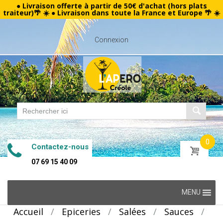
● Livraison offerte à partir de 50€ d'achat (hors plats
traiteur)🌴 ☀️ ● Livraison dans toute la France et Europe 🌴 ☀️
Connexion
0
Contactez-nous
07 69 15 40 09
Skip
MENU
to
Accueil
/
Epiceries
/
Salées
/
Sauces
/
content