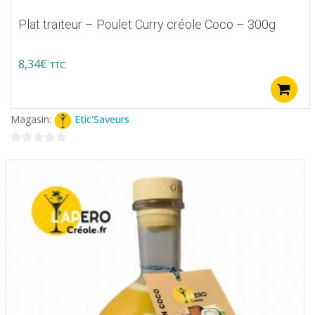
Plat traiteur – Poulet Curry créole Coco – 300g
8,34
€
TTC
Magasin:
Etic'Saveurs
0
sur
5