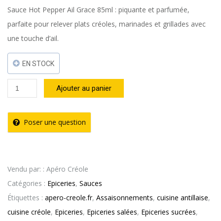
Sauce Hot Pepper Ail Grace 85ml : piquante et parfumée,
parfaite pour relever plats créoles, marinades et grillades avec
une touche d’ail.
EN STOCK
quantité
Ajouter au panier
de
Sauce
Poser une question
Hot
Pepper
Ail
Vendu par: : Apéro Créole
85ml
Catégories :
Epiceries
,
Sauces
–
Étiquettes :
apero-creole.fr
,
Assaisonnements
,
cuisine antillaise
,
GRACE
cuisine créole
,
Epiceries
,
Epiceries salées
,
Epiceries sucrées
,