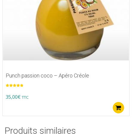
Punch passion coco – Apéro Créole
Note
5.00
sur 5
35,00
€
TTC
A
Produits similaires