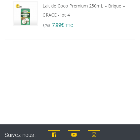
Lait de Coco Premium 250mL – Brique –
GRACE - lot 4
Original
Current
7,99
€
TTC
8,76
€
price
price
was:
is:
8,76€.
7,99€.
Suivez-nous :