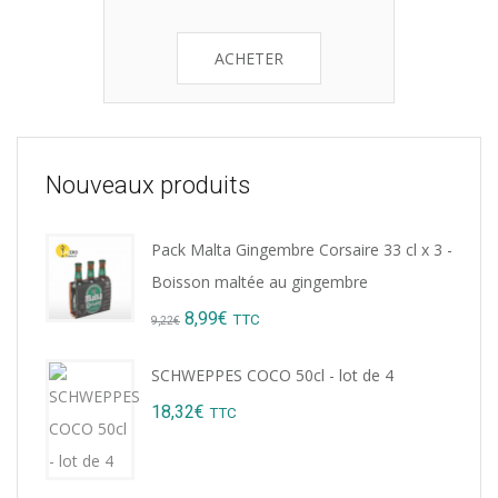
ACHETER
Nouveaux produits
Pack Malta Gingembre Corsaire 33 cl x 3 -
Boisson maltée au gingembre
Original
Current
8,99
€
TTC
9,22
€
price
price
SCHWEPPES COCO 50cl - lot de 4
was:
is:
18,32
€
TTC
9,22€.
8,99€.