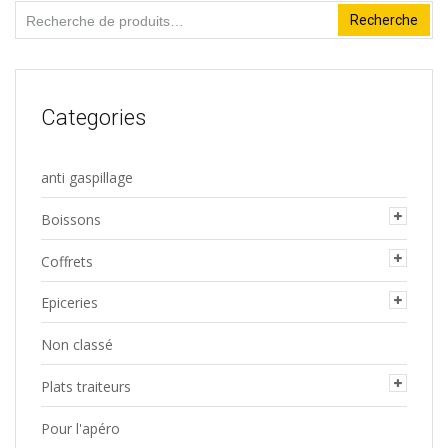
Recherche
Recherche
être
pour :
choisies
sur
la
Categories
page
du
anti gaspillage
produit
Boissons
Coffrets
Epiceries
Non classé
Plats traiteurs
Pour l'apéro