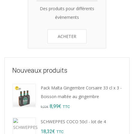
Des produits pour différents
évènements
ACHETER
Nouveaux produits
Pack Malta Gingembre Corsaire 33 cl x 3 -
Boisson maltée au gingembre
Original
Current
8,99
€
TTC
9,22
€
price
price
SCHWEPPES COCO 50cl - lot de 4
was:
is:
18,32
€
TTC