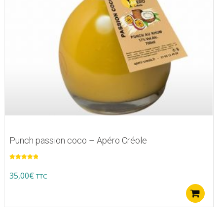
Punch passion coco – Apéro Créole
Note
5.00
sur 5
35,00
€
TTC
A