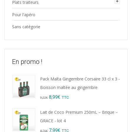
Plats traiteurs
Pour l'apéro
Sans catégorie
En promo !
Pack Malta Gingembre Corsaire 33 cl x 3 -
Boisson maltée au gingembre
Original
Current
8,99
€
TTC
9,22
€
price
price
Lait de Coco Premium 250mL – Brique –
was:
is:
GRACE - lot 4
9,22€.
8,99€.
Original
Current
7,99
€
TTC
8,76
€