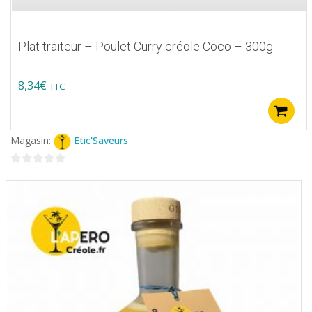
Plat traiteur – Poulet Curry créole Coco – 300g
8,34
€
TTC
Magasin:
Etic'Saveurs
0
sur
5