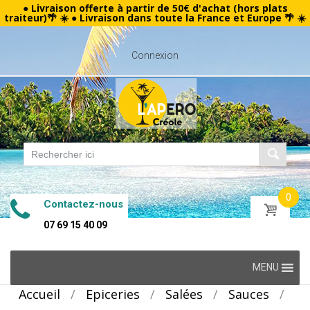
● Livraison offerte à partir de 50€ d'achat (hors plats
traiteur)🌴 ☀️ ● Livraison dans toute la France et Europe 🌴 ☀️
Connexion
0
Contactez-nous
07 69 15 40 09
Skip
MENU
to
Accueil
/
Epiceries
/
Salées
/
Sauces
/
content