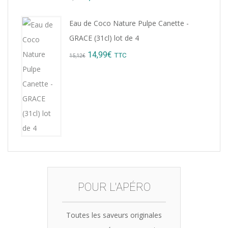
price
price
Eau de Coco Nature Pulpe Canette -
was:
is:
GRACE (31cl) lot de 4
8,76€.
7,99€.
Original
Current
14,99
€
TTC
15,12
€
price
price
was:
is:
15,12€.
14,99€.
POUR L'APÉRO
Toutes les saveurs originales