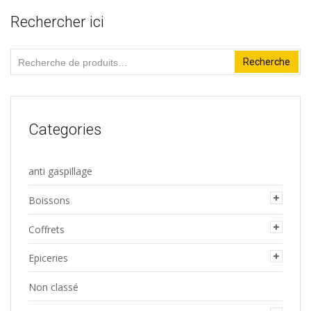
du
Rechercher ici
produit
Recherche
Recherche
pour :
Categories
anti gaspillage
Boissons
Coffrets
Epiceries
Non classé