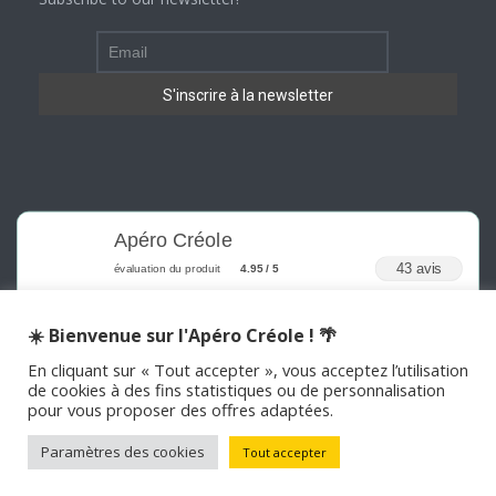
Apéro Créole
43 avis
évaluation du produit
4.95 / 5
☀️ Bienvenue sur l'Apéro Créole ! 🌴
En cliquant sur « Tout accepter », vous acceptez l’utilisation
de cookies à des fins statistiques ou de personnalisation
pour vous proposer des offres adaptées.
©
2026
APERO CREOLE . Tous les droits sont réservés
Paramètres des cookies
Tout accepter