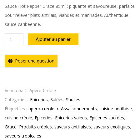
Sauce Hot Pepper Grace 85ml : piquante et savoureuse, parfaite
pour relever plats antillais, viandes et marinades. Authentique
sauce caribéenne.
quantité
Ajouter au panier
de
Sauce
Poser une question
Hot
Pepper
85ml
Vendu par: : Apéro Créole
–
Catégories :
Epiceries
,
Salées
,
Sauces
GRACE
Étiquettes :
apero-creole.fr
,
Assaisonnements
,
cuisine antillaise
,
cuisine créole
,
Epiceries
,
Epiceries salées
,
Epiceries sucrées
,
Grace
,
Produits créoles
,
saveurs antillaises
,
saveurs exotiques
,
saveurs tropicales