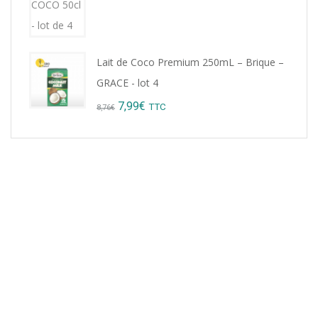
9,22€.
8,99€.
Lait de Coco Premium 250mL – Brique –
GRACE - lot 4
Original
Current
7,99
€
TTC
8,76
€
price
price
was:
is:
8,76€.
7,99€.