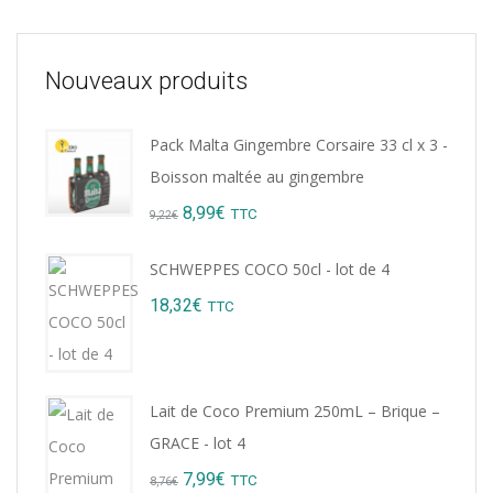
Nouveaux produits
Pack Malta Gingembre Corsaire 33 cl x 3 -
Boisson maltée au gingembre
Original
Current
8,99
€
TTC
9,22
€
price
price
SCHWEPPES COCO 50cl - lot de 4
was:
is:
18,32
€
TTC
9,22€.
8,99€.
Lait de Coco Premium 250mL – Brique –
GRACE - lot 4
Original
Current
7,99
€
TTC
8,76
€