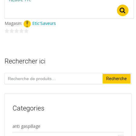
choisies
sur
la
Magasin:
Etic'Saveurs
page
0
du
sur
produit
5
Rechercher ici
Recherche
Recherche
pour :
Categories
anti gaspillage