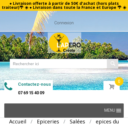
● Livraison offerte à partir de 50€ d'achat (hors plats
traiteur)🌴 ☀️ ● Livraison dans toute la France et Europe 🌴 ☀️
Connexion
0
Contactez-nous
07 69 15 40 09
Skip
MENU
to
Accueil
/
Epiceries
/
Salées
/
epices du
content