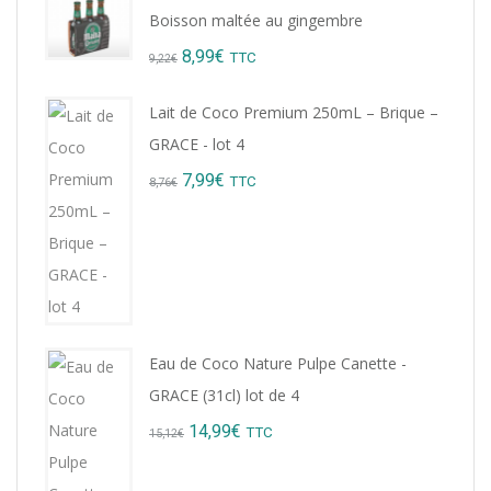
Boisson maltée au gingembre
Original
Current
8,99
€
TTC
9,22
€
price
price
Lait de Coco Premium 250mL – Brique –
was:
is:
GRACE - lot 4
9,22€.
8,99€.
Original
Current
7,99
€
TTC
8,76
€
price
price
was:
is:
8,76€.
7,99€.
Eau de Coco Nature Pulpe Canette -
GRACE (31cl) lot de 4
Original
Current
14,99
€
TTC
15,12
€
price
price