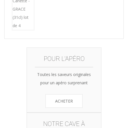
was:
is:
15,12€.
14,99€.
POUR L'APÉRO
Toutes les saveurs originales
pour un apéro surprenant
ACHETER
NOTRE CAVE À