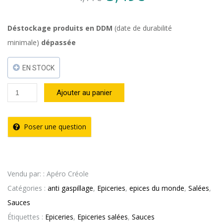
price
price
Déstockage produits en DDM
(date de durabilité
minimale)
dépassée
was:
is:
EN STOCK
4,11€.
3,49€.
quantité
Ajouter au panier
de
DDM-
Poser une question
anti
gaspi
-
Vendu par: : Apéro Créole
Sauce
Catégories :
anti gaspillage
,
Epiceries
,
epices du monde
,
Salées
,
habanero
Sauces
-
Étiquettes :
Epiceries
,
Epiceries salées
,
Sauces
créole