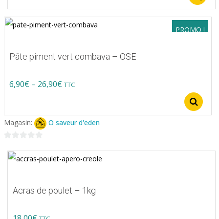
PROMO !
Pâte piment vert combava – OSE
Price
6,90
€
–
26,90
€
TTC
Ce
range:
S
produit
6,90€
Magasin:
O saveur d'eden
a
through
plusieurs
0
26,90€
variations.
sur
5
Les
options
Acras de poulet – 1kg
peuvent
être
18,00
€
TTC