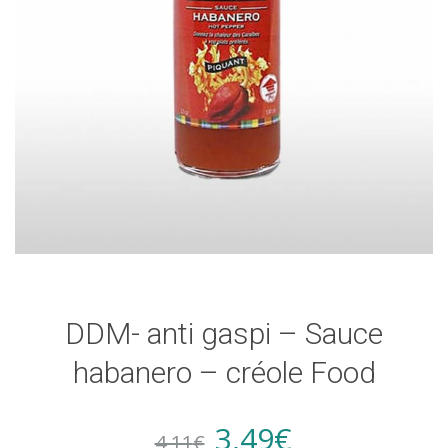
DDM- anti gaspi – Sauce
habanero – créole Food
Original
Current
3,49
€
4,11
€