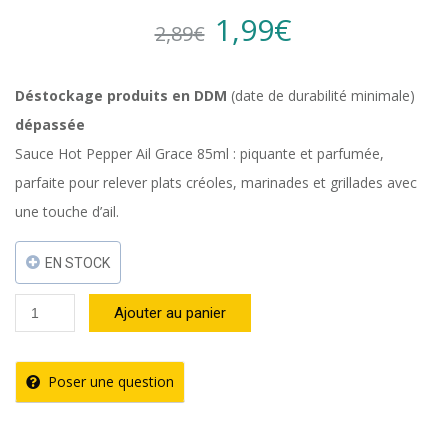
Original
Current
1,99
€
2,89
€
price
price
Déstockage produits en DDM
(date de durabilité minimale)
dépassée
was:
is:
Sauce Hot Pepper Ail Grace 85ml : piquante et parfumée,
parfaite pour relever plats créoles, marinades et grillades avec
2,89€.
1,99€.
une touche d’ail.
EN STOCK
quantité
Ajouter au panier
de
DDM
Poser une question
-
anti