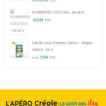
8,99
€
TTC
9,22
€
price
price
SCHWEPPES COCO 50cl - lot de 4
was:
is:
18,32
€
TTC
9,22€.
8,99€.
Lait de Coco Premium 250mL – Brique –
GRACE - lot 4
Original
Current
7,99
€
TTC
8,76
€
price
price
was:
is:
8,76€.
7,99€.