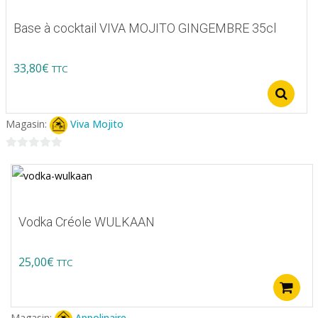
options
Base à cocktail VIVA MOJITO GINGEMBRE 35cl
peuvent
être
33,80
€
TTC
choisies
Ce
S
sur
produit
la
Magasin:
Viva Mojito
a
page
plusieurs
0
du
variations.
sur
produit
5
Les
options
Vodka Créole WULKAAN
peuvent
être
25,00
€
TTC
choisies
sur
la
Magasin:
Appolinaire