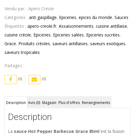
gaspi
Vendu par: : Apéro Créole
-
Catégories :
anti gaspillage
,
Epiceries
,
epices du monde
,
Sauces
Sauce
Étiquettes :
apero-creole.fr
,
Assaisonnements
,
cuisine antillaise
,
Hot
cuisine créole
,
Epiceries
,
Epiceries salées
,
Epiceries sucrées
,
Pepper
Grace
,
Produits créoles
,
saveurs antillaises
,
saveurs exotiques
,
Barbecue
saveurs tropicales
85ml
–
Partagez :
GRACE
(0)
(0)
Description
Avis (0)
Magasin
Plus d'offres
Renseignements
Description
La
sauce Hot Pepper Barbecue Grace 85ml
est la fusion