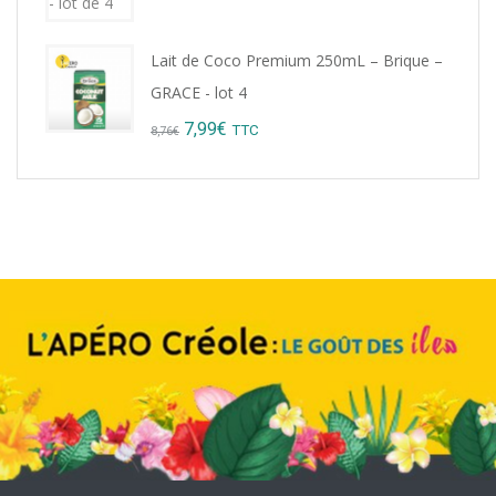
Lait de Coco Premium 250mL – Brique –
GRACE - lot 4
Original
Current
7,99
€
TTC
8,76
€
price
price
was:
is:
8,76€.
7,99€.