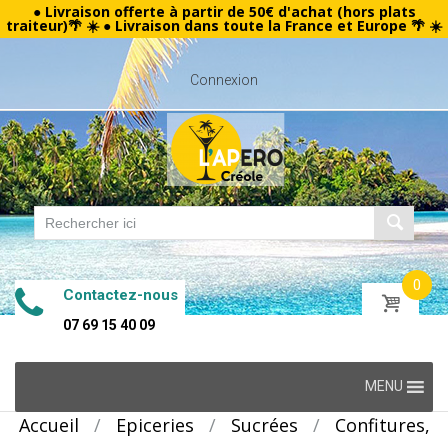
● Livraison offerte à partir de 50€ d'achat (hors plats
traiteur)🌴 ☀️ ● Livraison dans toute la France et Europe 🌴 ☀️
Connexion
0
Contactez-nous
07 69 15 40 09
Skip
MENU
to
Accueil
/
Epiceries
/
Sucrées
/
Confitures,
content