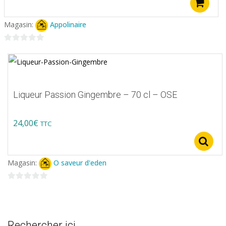
A
Magasin:
Appolinaire
0
sur
5
Liqueur Passion Gingembre – 70 cl – OSE
24,00
€
TTC
Magasin:
O saveur d'eden
0
sur
5
Rechercher ici