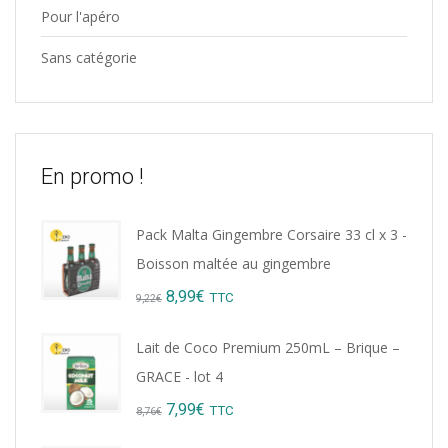
Pour l'apéro
Sans catégorie
En promo !
Pack Malta Gingembre Corsaire 33 cl x 3 -
Boisson maltée au gingembre
Original
Current
8,99
€
TTC
9,22
€
price
price
Lait de Coco Premium 250mL – Brique –
was:
is:
GRACE - lot 4
9,22€.
8,99€.
Original
Current
7,99
€
TTC
8,76
€
price
price