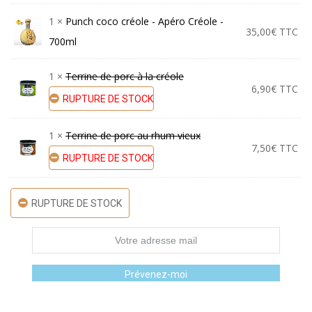
price
price
1 ×
Punch coco créole - Apéro Créole -
35,00
€
TTC
700ml
was:
is:
1 ×
Terrine de porc à la créole
6,90
€
TTC
49,40€.
49,00€.
RUPTURE DE STOCK
1 ×
Terrine de porc au rhum vieux
7,50
€
TTC
RUPTURE DE STOCK
RUPTURE DE STOCK
Prévenez-moi