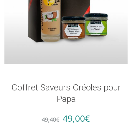
Coffret Saveurs Créoles pour
Papa
Original
Current
49,00
€
49,40
€