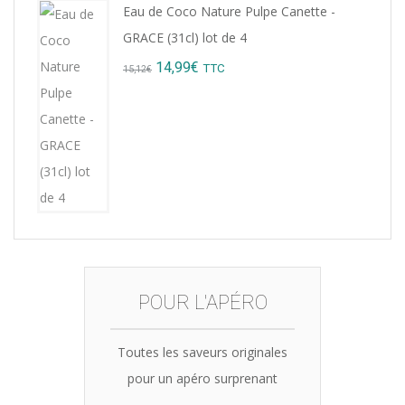
Eau de Coco Nature Pulpe Canette -
was:
is:
GRACE (31cl) lot de 4
8,76€.
7,99€.
Original
Current
14,99
€
TTC
15,12
€
price
price
was:
is:
15,12€.
14,99€.
POUR L'APÉRO
Toutes les saveurs originales
pour un apéro surprenant