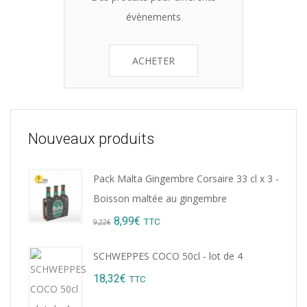
évènements
ACHETER
Nouveaux produits
Pack Malta Gingembre Corsaire 33 cl x 3 -
Boisson maltée au gingembre
Original
Current
8,99
€
TTC
9,22
€
price
price
SCHWEPPES COCO 50cl - lot de 4
was:
is:
18,32
€
TTC
9,22€.
8,99€.