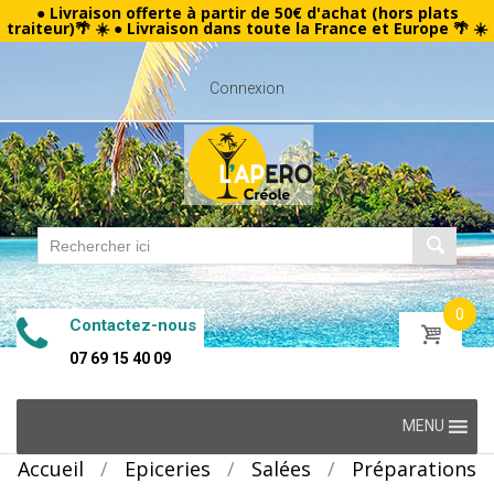
● Livraison offerte à partir de 50€ d'achat (hors plats
traiteur)🌴 ☀️ ● Livraison dans toute la France et Europe 🌴 ☀️
Connexion
0
Contactez-nous
07 69 15 40 09
Skip
MENU
to
Accueil
/
Epiceries
/
Salées
/
Préparations
content