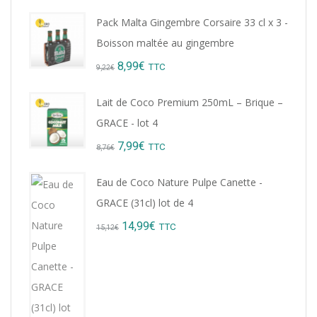
Pack Malta Gingembre Corsaire 33 cl x 3 -
Boisson maltée au gingembre
Original
Current
8,99
€
TTC
9,22
€
price
price
Lait de Coco Premium 250mL – Brique –
was:
is:
GRACE - lot 4
9,22€.
8,99€.
Original
Current
7,99
€
TTC
8,76
€
price
price
Eau de Coco Nature Pulpe Canette -
was:
is:
GRACE (31cl) lot de 4
8,76€.
7,99€.
Original
Current
14,99
€
TTC
15,12
€
price
price
was:
is:
15,12€.
14,99€.