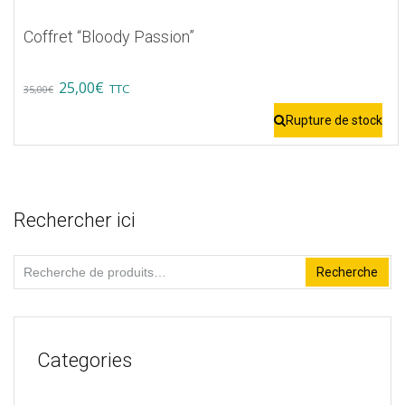
Coffret “Bloody Passion”
Original
Current
25,00
€
TTC
35,00
€
price
price
Rupture de stock
was:
is:
35,00€.
25,00€.
Rechercher ici
Recherche
Recherche
pour :
Categories