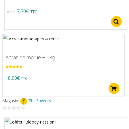
Original
Current
7,70
€
TTC
8,70
€
price
price
was:
is:
8,70€.
7,70€.
Acras de morue – 1kg
Note
5.00
sur 5
18,00
€
TTC
A
Magasin:
Etic'Saveurs
0
sur
5