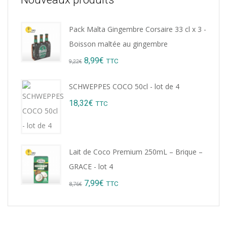
Pack Malta Gingembre Corsaire 33 cl x 3 -
Boisson maltée au gingembre
Original
Current
8,99
€
TTC
9,22
€
price
price
SCHWEPPES COCO 50cl - lot de 4
was:
is:
18,32
€
TTC
9,22€.
8,99€.
Lait de Coco Premium 250mL – Brique –
GRACE - lot 4
Original
Current
7,99
€
TTC
8,76
€
price
price
was:
is: