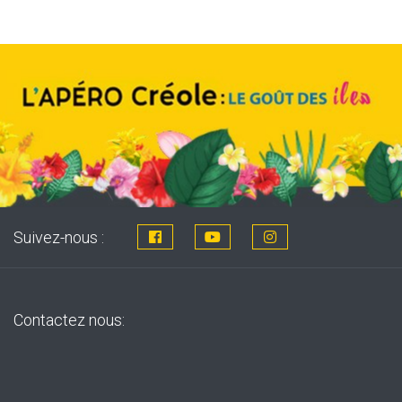
8,76€.
7,99€.
Suivez-nous :
Contactez nous: