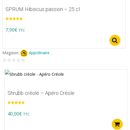
SPRUM Hibiscus passion – 25 cl
Note
5.00
sur 5
7,90
€
TTC
S
Magasin:
Appolinaire
0
sur
5
Shrubb créole – Apéro Créole
Note
5.00
sur 5
40,00
€
TTC