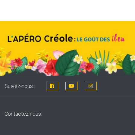
8,76€.
7,99€.
Suivez-nous :
Contactez nous: