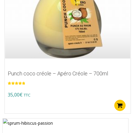
Punch coco créole – Apéro Créole – 700ml
Note
5.00
sur 5
35,00
€
TTC