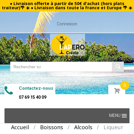
● Livraison offerte à partir de 50€ d'achat (hors plats
traiteur)🌴 ☀️ ● Livraison dans toute la France et Europe 🌴 ☀️
Connexion
0
Contactez-nous
07 69 15 40 09
Skip
MENU
to
Accueil
/
Boissons
/
Alcools
/
Liqueur
content