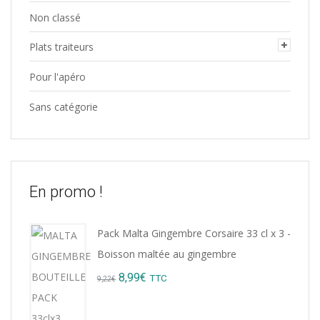
Non classé
Plats traiteurs
Pour l'apéro
Sans catégorie
En promo !
Pack Malta Gingembre Corsaire 33 cl x 3 -
Boisson maltée au gingembre
Original
Current
8,99
€
TTC
9,22
€
price
price