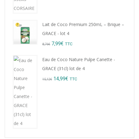
was:
is:
9,22€.
8,99€.
Lait de Coco Premium 250mL – Brique –
GRACE - lot 4
Original
Current
7,99
€
TTC
8,76
€
price
price
Eau de Coco Nature Pulpe Canette -
was:
is:
GRACE (31cl) lot de 4
8,76€.
7,99€.
Original
Current
14,99
€
TTC
15,12
€
price
price
was:
is:
15,12€.
14,99€.