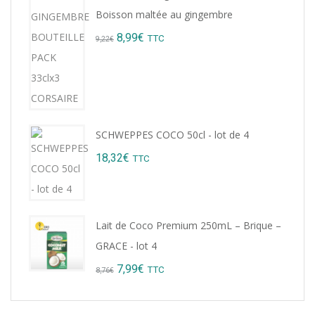
Boisson maltée au gingembre
Original
Current
8,99
€
TTC
9,22
€
price
price
was:
is:
9,22€.
8,99€.
SCHWEPPES COCO 50cl - lot de 4
18,32
€
TTC
Lait de Coco Premium 250mL – Brique –
GRACE - lot 4
Original
Current
7,99
€
TTC
8,76
€
price
price
was:
is: