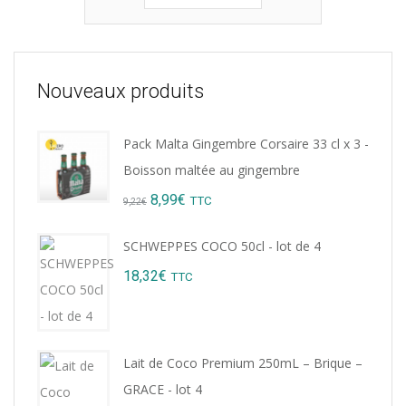
Nouveaux produits
Pack Malta Gingembre Corsaire 33 cl x 3 -
Boisson maltée au gingembre
Original
Current
8,99
€
TTC
9,22
€
price
price
SCHWEPPES COCO 50cl - lot de 4
was:
is:
18,32
€
TTC
9,22€.
8,99€.
Lait de Coco Premium 250mL – Brique –
GRACE - lot 4