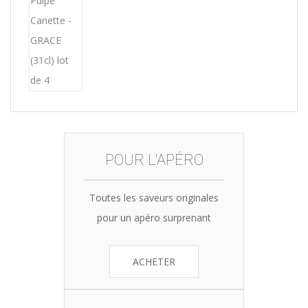
price
price
was:
is:
15,12€.
14,99€.
POUR L'APÉRO
Toutes les saveurs originales
pour un apéro surprenant
ACHETER