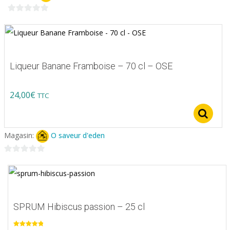
0
sur
5
Liqueur Banane Framboise – 70 cl – OSE
24,00
€
TTC
S
Magasin:
O saveur d'eden
0
sur
5
SPRUM Hibiscus passion – 25 cl