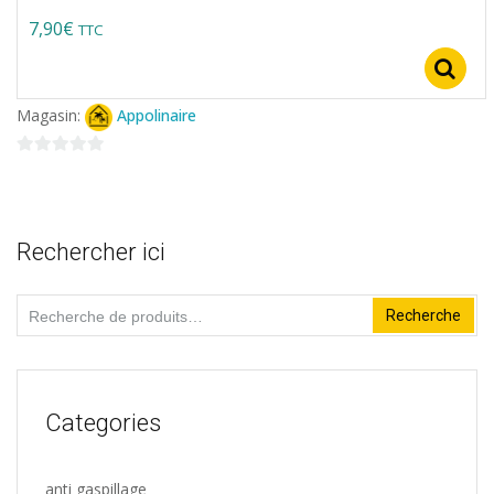
Note
5.00
sur 5
7,90
€
TTC
Magasin:
Appolinaire
0
sur
5
Rechercher ici
Recherche
Recherche
pour :
Categories
anti gaspillage