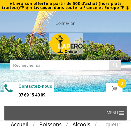
● Livraison offerte à partir de 50€ d'achat (hors plats
traiteur)🌴 ☀️ ● Livraison dans toute la France et Europe 🌴 ☀️
Connexion
0
Contactez-nous
07 69 15 40 09
Skip
MENU
to
Accueil
/
Boissons
/
Alcools
/
Liqueur
content