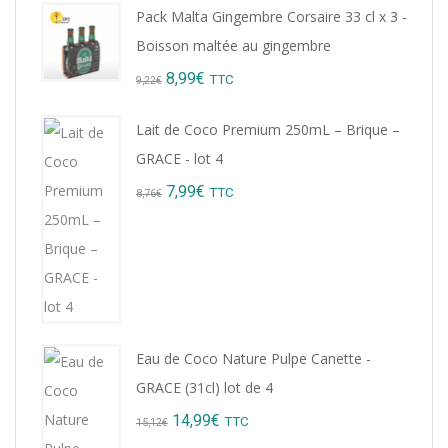
Pack Malta Gingembre Corsaire 33 cl x 3 -
Boisson maltée au gingembre
Original
Current
8,99
€
TTC
9,22
€
price
price
Lait de Coco Premium 250mL – Brique –
was:
is:
GRACE - lot 4
9,22€.
8,99€.
Original
Current
7,99
€
TTC
8,76
€
price
price
was:
is:
8,76€.
7,99€.
Eau de Coco Nature Pulpe Canette -
GRACE (31cl) lot de 4
Original
Current
14,99
€
TTC
15,12
€