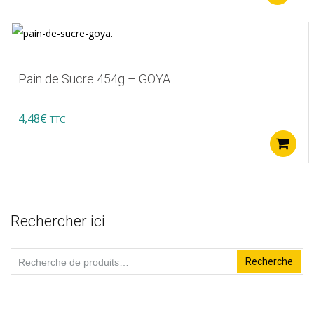
was:
is:
page
6,86€.
3,40€.
du
produit
Pain de Sucre 454g – GOYA
4,48
€
TTC
Rechercher ici
Recherche
Recherche
pour :