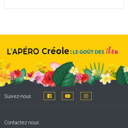
price
price
was:
is:
8,76€.
7,99€.
Suivez-nous :
Contactez nous: