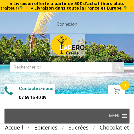
● Livraison offerte à partir de 50€ d'achat (hors plats
traiteur)
● Livraison dans toute la France et Europe
Connexion
0
Contactez-nous
07 69 15 40 09
Skip
MENU
to
Accueil
/
Epiceries
/
Sucrées
/
Chocolat et
content