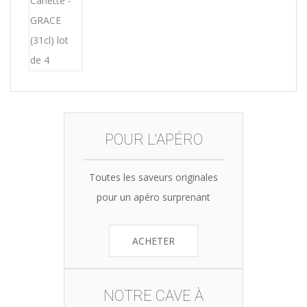
was:
is:
15,12€.
14,99€.
POUR L'APÉRO
Toutes les saveurs originales
pour un apéro surprenant
ACHETER
NOTRE CAVE À