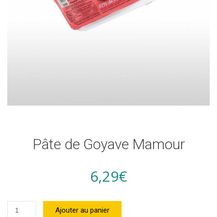
Pâte de Goyave Mamour
6,29
€
quantité
Ajouter au panier