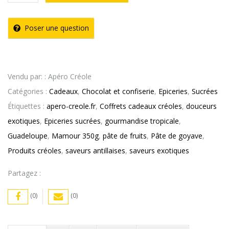
de
Pâte
Poser une question
de
Goyave
Mamour
Vendu par: : Apéro Créole
Catégories :
Cadeaux
,
Chocolat et confiserie
,
Epiceries
,
Sucrées
Étiquettes :
apero-creole.fr
,
Coffrets cadeaux créoles
,
douceurs
exotiques
,
Epiceries sucrées
,
gourmandise tropicale
,
Guadeloupe
,
Mamour 350g
,
pâte de fruits
,
Pâte de goyave
,
Produits créoles
,
saveurs antillaises
,
saveurs exotiques
Partagez :
(0)
(0)