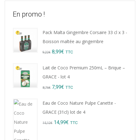
En promo !
Pack Malta Gingembre Corsaire 33 cl x 3 -
Boisson maltée au gingembre
Original
Current
8,99
€
TTC
9,22
€
price
price
Lait de Coco Premium 250mL – Brique –
was:
is:
GRACE - lot 4
9,22€.
8,99€.
Original
Current
7,99
€
TTC
8,76
€
price
price
Eau de Coco Nature Pulpe Canette -
was:
is:
GRACE (31cl) lot de 4
8,76€.
7,99€.
Original
Current
14,99
€
TTC
15,12
€
price
price