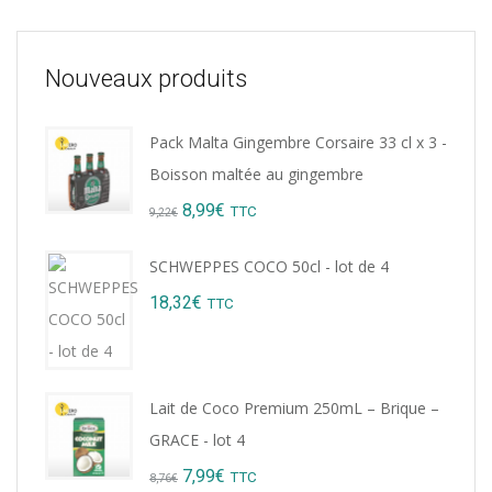
Nouveaux produits
Pack Malta Gingembre Corsaire 33 cl x 3 -
Boisson maltée au gingembre
Original
Current
8,99
€
TTC
9,22
€
price
price
SCHWEPPES COCO 50cl - lot de 4
was:
is:
18,32
€
TTC
9,22€.
8,99€.
Lait de Coco Premium 250mL – Brique –
GRACE - lot 4
Original
Current
7,99
€
TTC
8,76
€