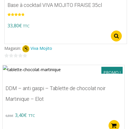
Base à cocktail VIVA MOJITO FRAISE 35cl
Note
5.00
sur 5
33,80
€
TTC
Ce
produit
Magasin:
Viva Mojito
a
plusieurs
0
variations.
sur
PROMO !
5
Les
options
DDM – anti gaspi – Tablette de chocolat noir
peuvent
Martinique – Elot
être
choisies
Original
Current
3,40
€
TTC
6,86
€
sur
price
price
A
la