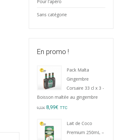
Pour l'apéro
Sans catégorie
En promo !
Pack Malta
Gingembre
Corsaire 33 cl x 3 -
Boisson maltée au gingembre
Original
Current
8,99
€
TTC
9,22
€
price
price
Lait de Coco
was:
is:
Premium 250mL –
9,22€.
8,99€.