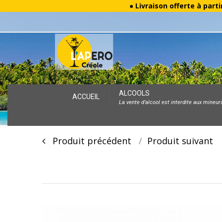
● Livraison offerte à parti
Skip
ALCOOLS
ACCUEIL
La vente d’alcool est interdite aux mineur
to
content
Post
Produit précédent
Produit suivan
navigation