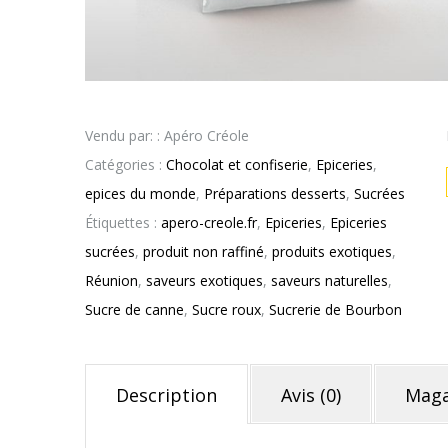
Vendu par: : Apéro Créole
Catégories :
Chocolat et confiserie
,
Epiceries
,
epices du monde
,
Préparations desserts
,
Sucrées
Étiquettes :
apero-creole.fr
,
Epiceries
,
Epiceries
sucrées
,
produit non raffiné
,
produits exotiques
,
Réunion
,
saveurs exotiques
,
saveurs naturelles
,
Sucre de canne
,
Sucre roux
,
Sucrerie de Bourbon
Description
Avis (0)
Maga