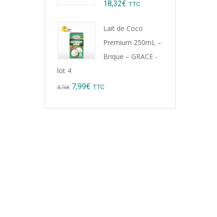
18,32
€
TTC
Lait de Coco
Premium 250mL –
Brique – GRACE -
lot 4
Original
Current
7,99
€
TTC
8,76
€
price
price
was:
is:
8,76€.
7,99€.