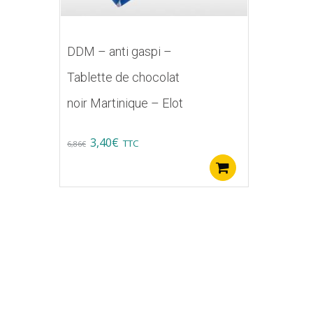
DDM – anti gaspi –
Tablette de chocolat
noir Martinique – Elot
Original
Current
3,40
€
TTC
6,86
€
price
price
Ajouter au pa
was:
is:
6,86€.
3,40€.