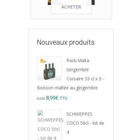
ACHETER
Nouveaux produits
Pack Malta
Gingembre
Corsaire 33 cl x 3 -
Boisson maltée au gingembre
Original
Current
8,99
€
TTC
9,22
€
price
price
SCHWEPPES
was:
is:
COCO 50cl - lot de
9,22€.
8,99€.
4