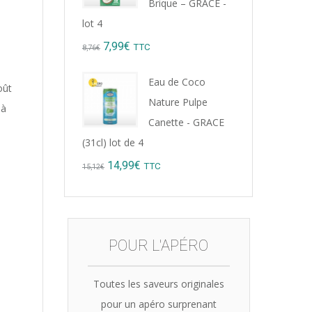
Brique – GRACE -
lot 4
Original
Current
7,99
€
TTC
8,76
€
price
price
Eau de Coco
oût
was:
is:
Nature Pulpe
 à
8,76€.
7,99€.
Canette - GRACE
(31cl) lot de 4
Original
Current
14,99
€
TTC
15,12
€
price
price
was:
is:
15,12€.
14,99€.
POUR L'APÉRO
Toutes les saveurs originales
pour un apéro surprenant