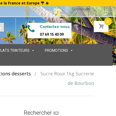
te la France et Europe 🌴 ☀️
Connexion
0
Contactez-nous
07 69 15 40 09
PLATS TRAITEURS
PROMOTIONS
tions desserts
/
Sucre Roux 1kg Sucrerie
de Bourbon
Rechercher ici