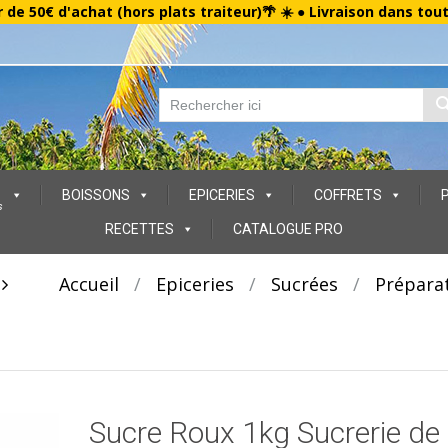
r de 50€ d'achat (hors plats traiteur)🌴 ☀️ ● Livraison dans tou
BOISSONS
EPICERIES
COFFRETS
s
RECETTES
CATALOGUE PRO
t
Accueil
/
Epiceries
/
Sucrées
/
Prépara
Sucre Roux 1kg Sucrerie de