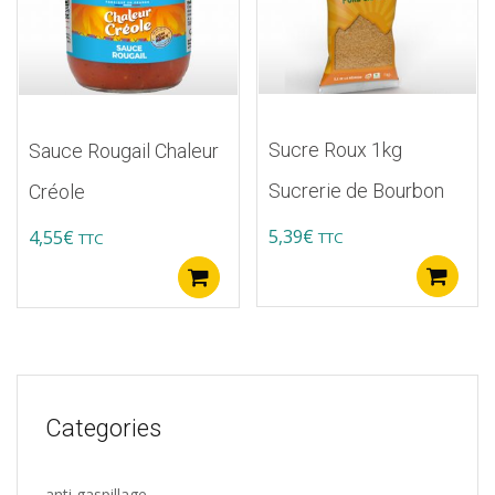
Sucre Roux 1kg
Sauce Rougail Chaleur
Sucrerie de Bourbon
Créole
5,39
€
4,55
€
TTC
TTC
A
Ajouter au panier
Categories
anti gaspillage