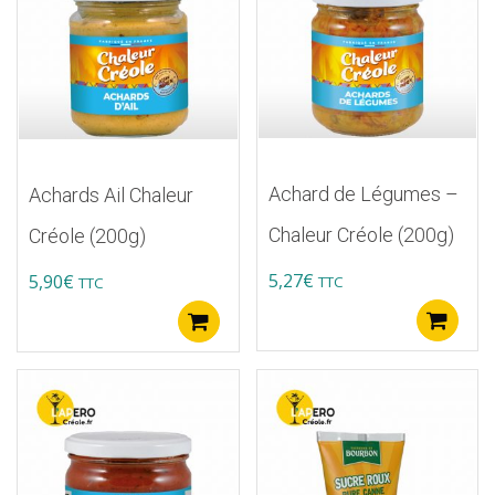
Achard de Légumes –
Achards Ail Chaleur
Chaleur Créole (200g)
Créole (200g)
5,27
€
5,90
€
TTC
TTC
A
Ajouter au panier