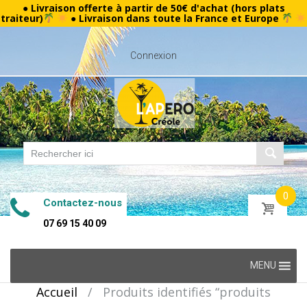
● Livraison offerte à partir de 50€ d'achat (hors plats
traiteur)
● Livraison dans toute la France et Europe
Connexion
0
Contactez-nous
07 69 15 40 09
Skip
MENU
to
Accueil
/
Produits identifiés “produits
content