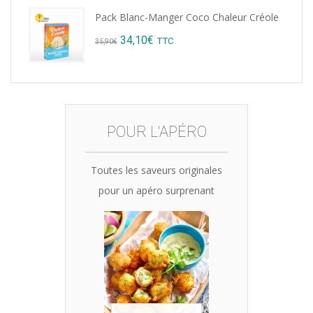
price
price
Pack Blanc-Manger Coco Chaleur Créole
was:
is:
Original
Current
34,10
€
TTC
35,90
€
15,12€.
14,99€.
price
price
was:
is:
35,90€.
34,10€.
POUR L'APÉRO
Toutes les saveurs originales
pour un apéro surprenant