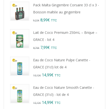
Pack Malta Gingembre Corsaire 33 cl x 3 -
Boisson maltée au gingembre
Original
Current
8,99
€
TTC
9,22
€
price
price
Lait de Coco Premium 250mL – Brique –
was:
is:
GRACE - lot 4
9,22€.
8,99€.
Original
Current
7,99
€
TTC
8,76
€
price
price
Eau de Coco Nature Pulpe Canette -
was:
is:
GRACE (31cl) lot de 4
8,76€.
7,99€.
Original
Current
14,99
€
TTC
15,12
€
price
price
Eau de Coco Nature Smooth Canette -
was:
is:
GRACE (31cl) - lot de 4
15,12€.
14,99€.
Original
Current
14,99
€
TTC
15,12
€