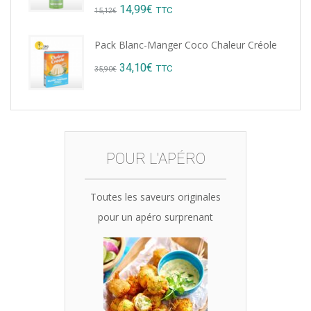
Original
Current
14,99
€
TTC
15,12
€
price
price
Pack Blanc-Manger Coco Chaleur Créole
was:
is:
Original
Current
34,10
€
TTC
35,90
€
15,12€.
14,99€.
price
price
was:
is:
35,90€.
34,10€.
POUR L'APÉRO
Toutes les saveurs originales
pour un apéro surprenant