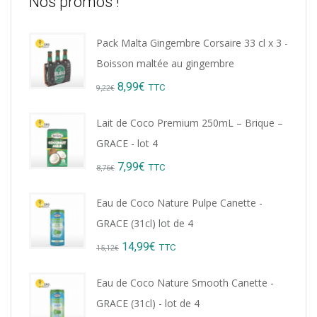
Nos promos !
Pack Malta Gingembre Corsaire 33 cl x 3 -
Boisson maltée au gingembre
Original
Current
8,99
€
TTC
9,22
€
price
price
Lait de Coco Premium 250mL – Brique –
was:
is:
GRACE - lot 4
9,22€.
8,99€.
Original
Current
7,99
€
TTC
8,76
€
price
price
Eau de Coco Nature Pulpe Canette -
was:
is:
GRACE (31cl) lot de 4
8,76€.
7,99€.
Original
Current
14,99
€
TTC
15,12
€
price
price
Eau de Coco Nature Smooth Canette -
was:
is:
GRACE (31cl) - lot de 4
15,12€.
14,99€.