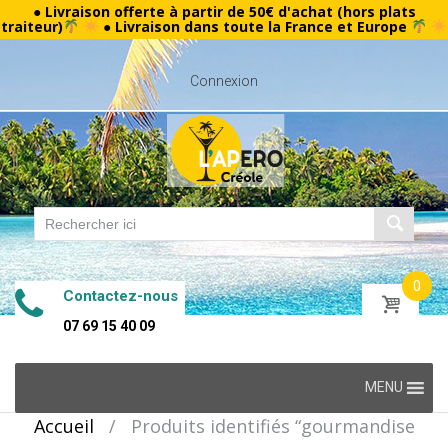
● Livraison offerte à partir de 50€ d'achat (hors plats
traiteur)
● Livraison dans toute la France et Europe
Connexion
0
Contactez-nous
07 69 15 40 09
Skip
MENU
to
Accueil
/
Produits identifiés “gourmandise
content