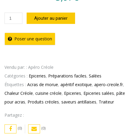
quantité
Ajouter au panier
de
Préparation
Poser une question
pour
Acras
de
Vendu par: : Apéro Créole
Morue
Catégories :
Epiceries
,
Préparations faciles
,
Salées
Chaleur
Étiquettes :
Acras de morue
,
apéritif exotique
,
apero-creole.fr
,
Créole
Chaleur Créole
,
cuisine créole
,
Epiceries
,
Epiceries salées
,
pâte
pour acras
,
Produits créoles
,
saveurs antillaises
,
Traiteur
Partagez :
(0)
(0)