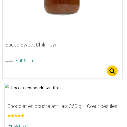
Sauce Sweet Chili Peyi
Original
Current
7,00
€
TTC
7,80
€
price
price
S
was:
is:
7,80€.
7,00€.
Chocolat en poudre antillais 360 g – Cœur des îles
Note
5.00
sur 5
21,69
€
TTC