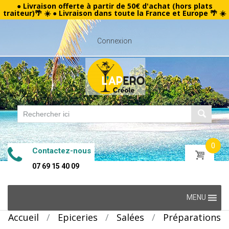
● Livraison offerte à partir de 50€ d'achat (hors plats
traiteur)🌴 ☀️ ● Livraison dans toute la France et Europe 🌴 ☀️
Connexion
0
Contactez-nous
07 69 15 40 09
Skip
MENU
to
Accueil
/
Epiceries
/
Salées
/
Préparations
content