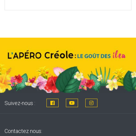
price
price
was:
is:
8,76€.
7,99€.
Suivez-nous :
Contactez nous: