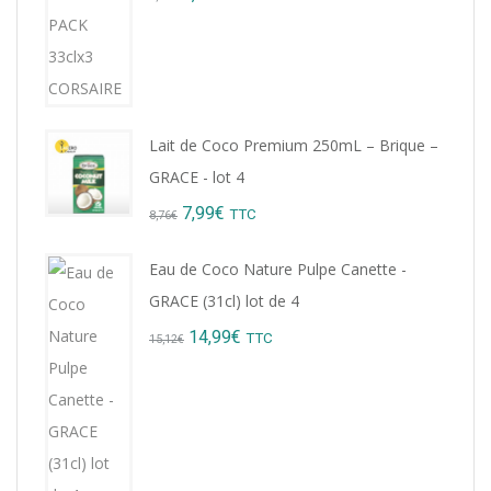
price
price
was:
is:
9,22€.
8,99€.
Lait de Coco Premium 250mL – Brique –
GRACE - lot 4
Original
Current
7,99
€
TTC
8,76
€
price
price
Eau de Coco Nature Pulpe Canette -
was:
is:
GRACE (31cl) lot de 4
8,76€.
7,99€.
Original
Current
14,99
€
TTC
15,12
€
price
price
was:
is:
15,12€.
14,99€.