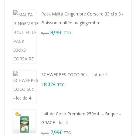
Pack Malta Gingembre Corsaire 33 cl x 3 -
Boisson maltée au gingembre
Original
Current
8,99
€
TTC
9,22
€
price
price
was:
is:
9,22€.
8,99€.
SCHWEPPES COCO 50cl - lot de 4
18,32
€
TTC
Lait de Coco Premium 250mL – Brique –
GRACE - lot 4
Original
Current
7,99
€
TTC
8,76
€