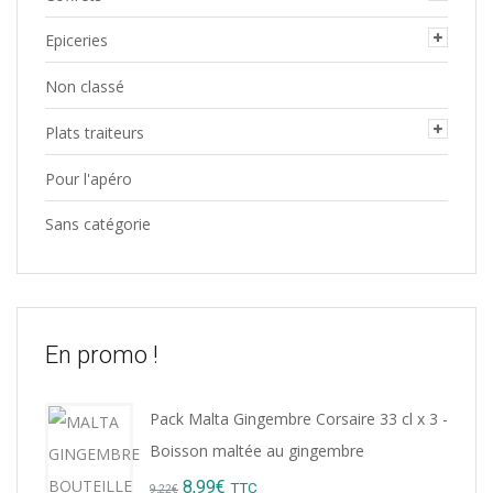
Epiceries
Non classé
Plats traiteurs
Pour l'apéro
Sans catégorie
En promo !
Pack Malta Gingembre Corsaire 33 cl x 3 -
Boisson maltée au gingembre
Original
Current
8,99
€
TTC
9,22
€