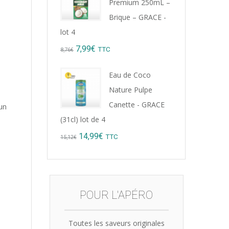
Premium 250mL –
9,22€.
8,99€.
Brique – GRACE -
lot 4
Original
Current
7,99
€
TTC
8,76
€
price
price
Eau de Coco
was:
is:
Nature Pulpe
8,76€.
7,99€.
Canette - GRACE
un
(31cl) lot de 4
Original
Current
14,99
€
TTC
15,12
€
price
price
was:
is:
15,12€.
14,99€.
POUR L'APÉRO
Toutes les saveurs originales