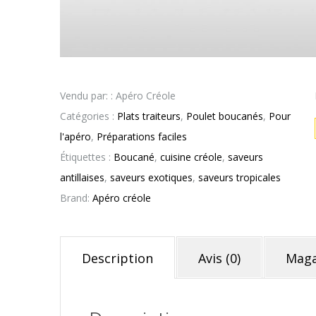
Vendu par: : Apéro Créole
Catégories :
Plats traiteurs
,
Poulet boucanés
,
Pour
l'apéro
,
Préparations faciles
Étiquettes :
Boucané
,
cuisine créole
,
saveurs
antillaises
,
saveurs exotiques
,
saveurs tropicales
Brand:
Apéro créole
Description
Avis (0)
Maga