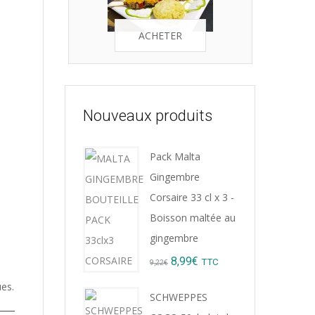
ACHETER
Nouveaux produits
Pack Malta
Gingembre
Corsaire 33 cl x 3 -
Boisson maltée au
gingembre
Original
Current
8,99
€
TTC
9,22
€
price
price
ues.
SCHWEPPES
was:
is: