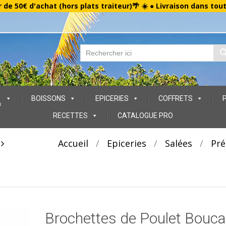
r de 50€ d'achat (hors plats traiteur)🌴 ☀️ ● Livraison dans tou
BOISSONS
EPICERIES
COFFRETS
s
RECETTES
CATALOGUE PRO
t
Accueil
/
Epiceries
/
Salées
/
Pré
Brochettes de Poulet Bouc