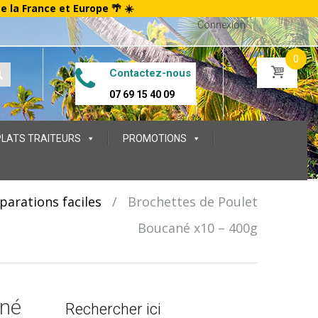
te la France et Europe 🌴 ☀️
Connexion
0
Contactez-nous
07 69 15 40 09
PLATS TRAITEURS
PROMOTIONS
parations faciles
/
Brochettes de Poulet
Boucané x10 – 400g
ané
Rechercher ici