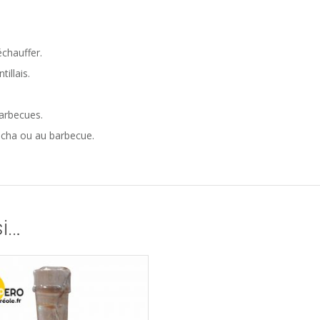
chauffer.
illais.
barbecues.
ancha ou au barbecue.
si…