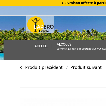
● Livraison offerte à parti
Skip
ALCOOLS
ACCUEIL
La vente d’alcool est interdite aux mineur
to
content
Post
Produit précédent
Produit suivan
navigation