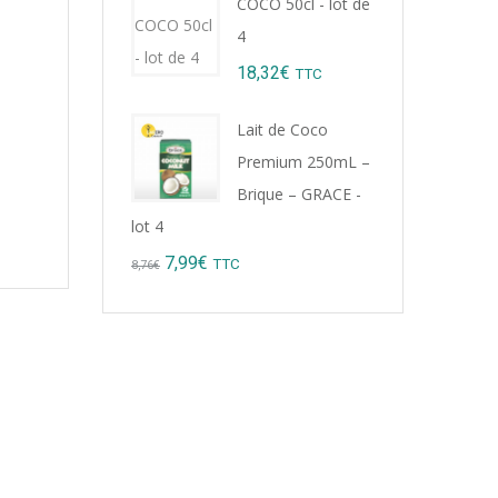
COCO 50cl - lot de
9,22€.
8,99€.
4
18,32
€
TTC
Lait de Coco
Premium 250mL –
Brique – GRACE -
lot 4
Original
Current
7,99
€
TTC
8,76
€
price
price
was:
is:
8,76€.
7,99€.