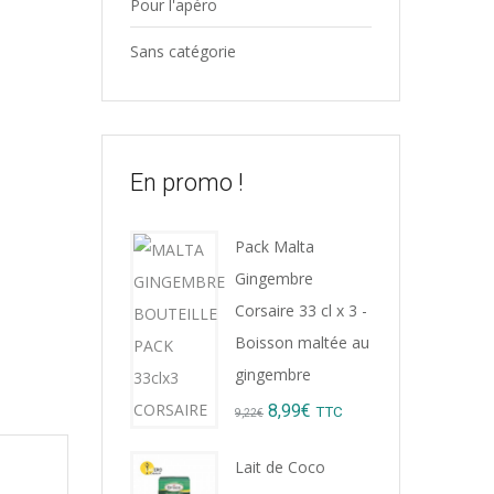
Pour l'apéro
Sans catégorie
En promo !
Pack Malta
Gingembre
Corsaire 33 cl x 3 -
Boisson maltée au
gingembre
Original
Current
8,99
€
TTC
9,22
€
price
price
Lait de Coco
was:
is: