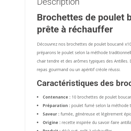
Description
Brochettes de poulet 
prête à réchauffer
Découvrez nos brochettes de poulet boucané x10 e
préparons le poulet selon la méthode traditionne
chair tendre et des arômes typiques des Antilles.
repas gourmand ou un apéritif créole réussi.
Caractéristiques des bro
Contenance :
10 brochettes de poulet bouca
Préparation :
poulet fumé selon la méthode t
Saveur :
fumée, généreuse et légèrement épic
Origine :
recette inspirée du savoir-faire antilla
Produit :
déjà cuit, prêt à réchauffer.