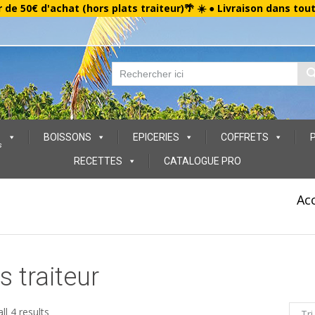
r de 50€ d'achat (hors plats traiteur)🌴 ☀️ ● Livraison dans tou
BOISSONS
EPICERIES
COFFRETS
s
RECETTES
CATALOGUE PRO
Acc
s traiteur
ll 4 results