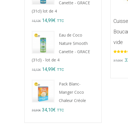
Canette - GRACE
(31cl) lot de 4
Original
Current
14,99
€
Cuisse
TTC
15,12
€
price
price
Boucan
Eau de Coco
was:
is:
vide
Nature Smooth
15,12€.
14,99€.
Canette - GRACE
Note
5.00
Or
3
(31cl) - lot de 4
sur 5
37,00
€
pr
Original
Current
14,99
€
TTC
15,12
€
w
price
price
Pack Blanc-
3
was:
is:
Manger Coco
15,12€.
14,99€.
Chaleur Créole
Original
Current
34,10
€
TTC
35,90
€
price
price