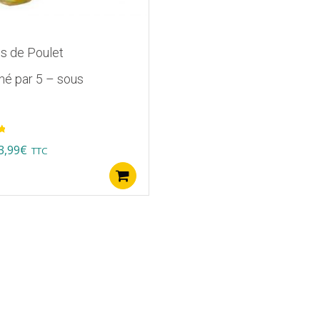
s de Poulet
é par 5 – sous
iginal
Current
3,99
€
TTC
ice
price
Ajouter au panier
as:
is:
7,00€.
33,99€.