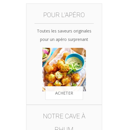
was:
is:
35,90€.
34,10€.
POUR L'APÉRO
Toutes les saveurs originales
pour un apéro surprenant
ACHETER
NOTRE CAVE À
RHUM