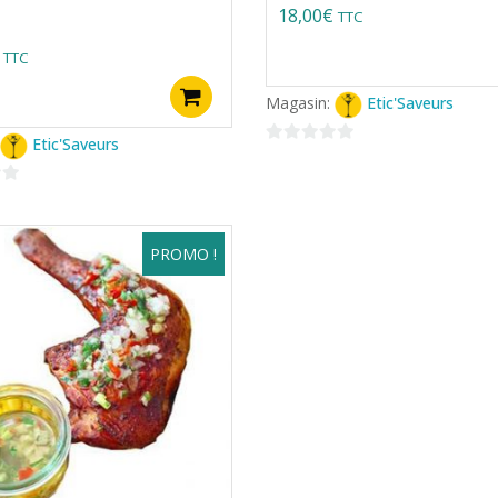
18,00
€
TTC
TTC
Ajouter au panier
Magasin:
Etic'Saveurs
Etic'Saveurs
0
sur
5
PROMO !