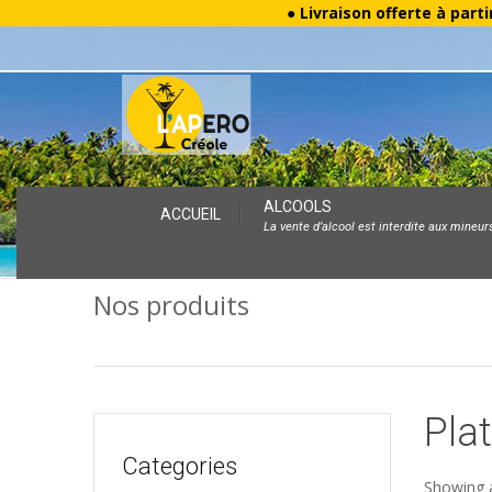
● Livraison offerte à parti
Skip
ALCOOLS
ACCUEIL
La vente d’alcool est interdite aux mineur
to
content
Nos produits
Plat
Categories
Showing a