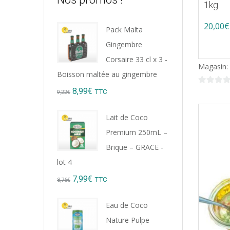
1kg
20,00
€
Pack Malta
Gingembre
Corsaire 33 cl x 3 -
Magasin:
Boisson maltée au gingembre
Original
Current
8,99
€
0
TTC
9,22
€
sur
price
price
5
Lait de Coco
was:
is:
Premium 250mL –
9,22€.
8,99€.
Brique – GRACE -
lot 4
Original
Current
7,99
€
TTC
8,76
€
price
price
Eau de Coco
was:
is:
Nature Pulpe
8,76€.
7,99€.