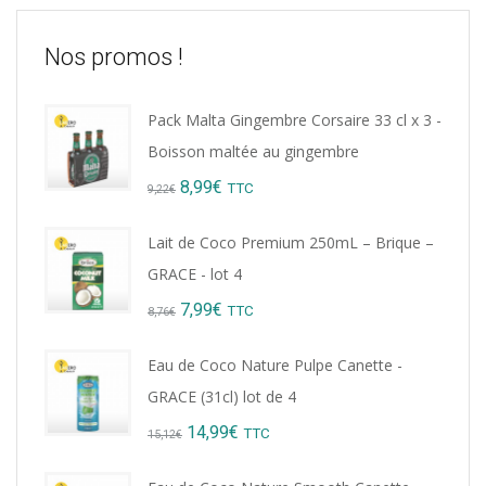
Nos promos !
Pack Malta Gingembre Corsaire 33 cl x 3 -
Boisson maltée au gingembre
Original
Current
8,99
€
TTC
9,22
€
price
price
Lait de Coco Premium 250mL – Brique –
was:
is:
GRACE - lot 4
9,22€.
8,99€.
Original
Current
7,99
€
TTC
8,76
€
price
price
Eau de Coco Nature Pulpe Canette -
was:
is:
GRACE (31cl) lot de 4
8,76€.
7,99€.
Original
Current
14,99
€
TTC
15,12
€
price
price