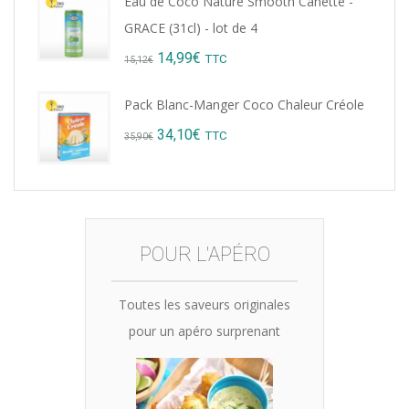
Eau de Coco Nature Smooth Canette -
was:
is:
GRACE (31cl) - lot de 4
15,12€.
14,99€.
Original
Current
14,99
€
TTC
15,12
€
price
price
Pack Blanc-Manger Coco Chaleur Créole
was:
is:
Original
Current
34,10
€
TTC
35,90
€
15,12€.
14,99€.
price
price
was:
is:
35,90€.
34,10€.
NOTRE CAVE À
POUR L'APÉRO
RHUM
Toutes les saveurs originales
pour un apéro surprenant
Eveillez les Papilles avec des
Rhums d'exception