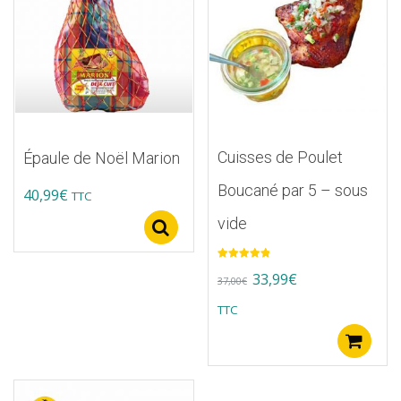
Cuisses de Poulet
Épaule de Noël Marion
Boucané par 5 – sous
40,99
€
TTC
vide
Select options
Note
5.00
Original
Current
33,99
€
sur 5
37,00
€
price
price
TTC
was:
is:
A
37,00€.
33,99€.