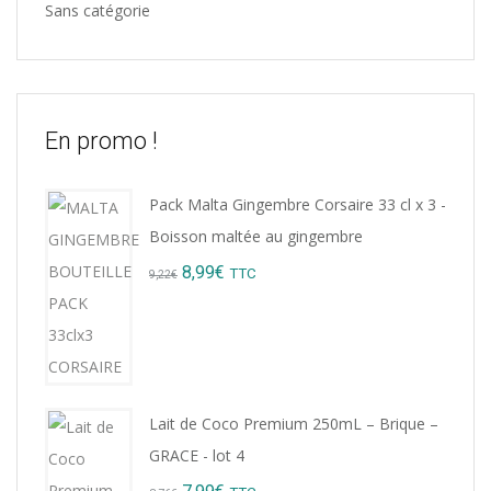
Sans catégorie
En promo !
Pack Malta Gingembre Corsaire 33 cl x 3 -
Boisson maltée au gingembre
Original
Current
8,99
€
TTC
9,22
€
price
price
was:
is:
9,22€.
8,99€.
Lait de Coco Premium 250mL – Brique –
GRACE - lot 4
Original
Current