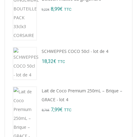
Original
Current
8,99
€
TTC
9,22
€
price
price
was:
is:
9,22€.
8,99€.
SCHWEPPES COCO 50cl - lot de 4
18,32
€
TTC
Lait de Coco Premium 250mL – Brique –
GRACE - lot 4
Original
Current
7,99
€
TTC
8,76
€
price
price
was:
is: