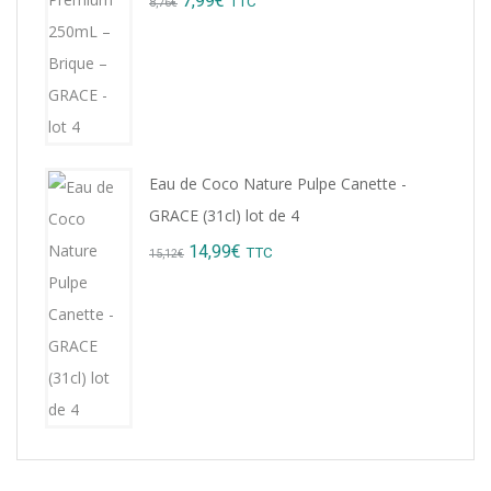
7,99
€
TTC
8,76
€
price
price
was:
is:
8,76€.
7,99€.
Eau de Coco Nature Pulpe Canette -
GRACE (31cl) lot de 4
Original
Current
14,99
€
TTC
15,12
€
price
price
was:
is:
15,12€.
14,99€.