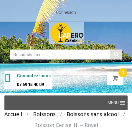
Connexion
0
Contactez-nous
07 69 15 40 09
Skip
MENU
to
Accueil
/
Boissons
/
Boissons sans alcool
/
content
Boisson Cerise 1L – Royal