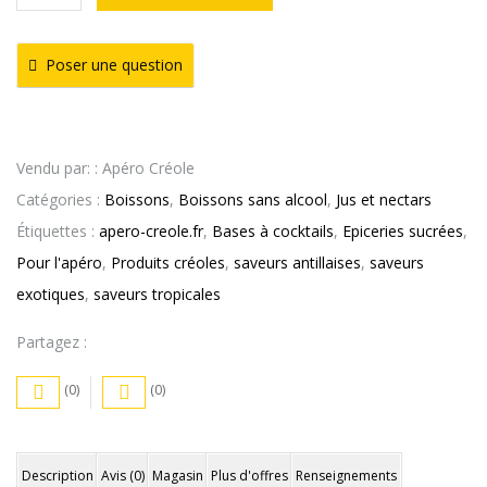
de
Boisson
Poser une question
Cerise
1L
–
Vendu par: : Apéro Créole
Royal
Catégories :
Boissons
,
Boissons sans alcool
,
Jus et nectars
Étiquettes :
apero-creole.fr
,
Bases à cocktails
,
Epiceries sucrées
,
Pour l'apéro
,
Produits créoles
,
saveurs antillaises
,
saveurs
exotiques
,
saveurs tropicales
Partagez :
(0)
(0)
Description
Avis (0)
Magasin
Plus d'offres
Renseignements