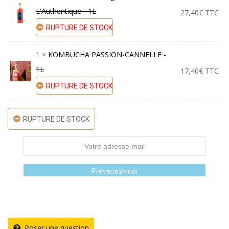
L'Authentique - 1L
27,40
€
TTC
was:
is:
RUPTURE DE STOCK
44,80€.
40,00€.
1 ×
KOMBUCHA PASSION-CANNELLE -
1L
17,40
€
TTC
RUPTURE DE STOCK
RUPTURE DE STOCK
Prévenez-moi
Poser une question