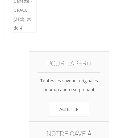
was:
is:
15,12€.
14,99€.
POUR L'APÉRO
Toutes les saveurs originales
pour un apéro surprenant
ACHETER
NOTRE CAVE À