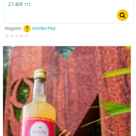
27,40
€
TTC
Magasin:
Kombu'Péyi
0
sur
5