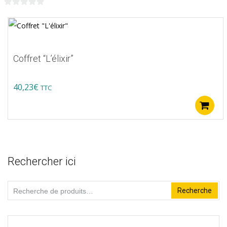
sur
0
la
sur
page
5
du
Coffret “L’élixir”
produit
40,23
€
TTC
Rechercher ici
Recherche
Recherche
pour :