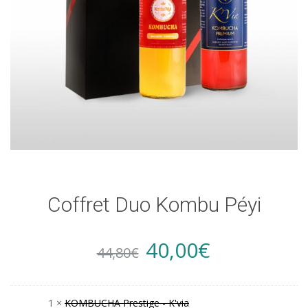
Coffret Duo Kombu Péyi
Original
Current
40,00
€
44,80
€
price
price
1 ×
KOMBUCHA Prestige - K'via