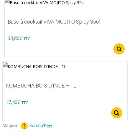
Base à cocktail VIVA MOJITO Spicy 35cl
33,80
€
TTC
Ce
produit
a
plusieurs
variations.
KOMBUCHA BOIS D’INDE – 1L
Les
options
17,40
€
TTC
peuvent
S
être
choisies
Magasin:
Kombu'Péyi