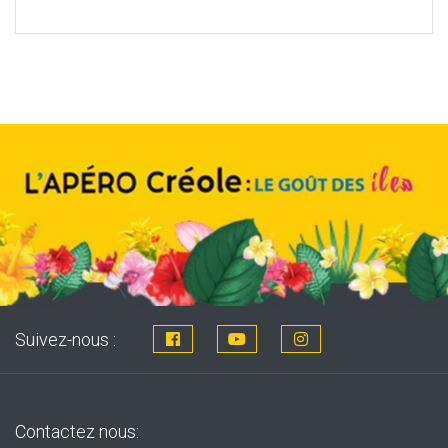
price
price
was:
is:
8,76€.
7,99€.
Suivez-nous :
Contactez nous: