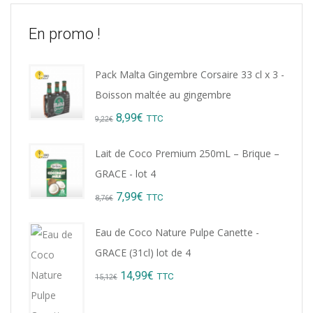
En promo !
Pack Malta Gingembre Corsaire 33 cl x 3 -
Boisson maltée au gingembre
Original
Current
8,99
€
TTC
9,22
€
price
price
Lait de Coco Premium 250mL – Brique –
was:
is:
GRACE - lot 4
9,22€.
8,99€.
Original
Current
7,99
€
TTC
8,76
€
price
price
Eau de Coco Nature Pulpe Canette -
was:
is:
GRACE (31cl) lot de 4
8,76€.
7,99€.
Original
Current
14,99
€
TTC
15,12
€
price
price