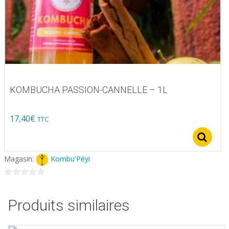
KOMBUCHA PASSION-CANNELLE – 1L
17,40
€
TTC
S
Magasin:
Kombu'Péyi
0
sur
Produits similaires
5