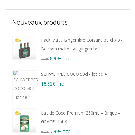
Nouveaux produits
Pack Malta Gingembre Corsaire 33 cl x 3 -
Boisson maltée au gingembre
Original
Current
8,99
€
TTC
9,22
€
price
price
SCHWEPPES COCO 50cl - lot de 4
was:
is:
18,32
€
TTC
9,22€.
8,99€.
Lait de Coco Premium 250mL – Brique –
GRACE - lot 4
Original
Current
7,99
€
TTC
8,76
€