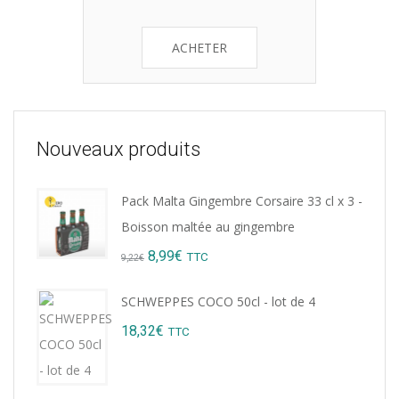
ACHETER
Nouveaux produits
Pack Malta Gingembre Corsaire 33 cl x 3 -
Boisson maltée au gingembre
Original
Current
8,99
€
TTC
9,22
€
price
price
SCHWEPPES COCO 50cl - lot de 4
was:
is:
18,32
€
TTC
9,22€.
8,99€.