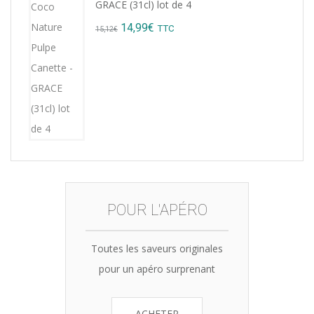
GRACE (31cl) lot de 4
Original
Current
14,99
€
TTC
15,12
€
price
price
was:
is:
15,12€.
14,99€.
POUR L'APÉRO
Toutes les saveurs originales
pour un apéro surprenant
ACHETER