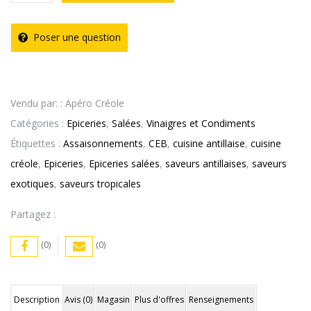
de
Pâte
Poser une question
d’Ail
100g
CEB
Vendu par: : Apéro Créole
Catégories :
Epiceries
,
Salées
,
Vinaigres et Condiments
Étiquettes :
Assaisonnements
,
CEB
,
cuisine antillaise
,
cuisine
créole
,
Epiceries
,
Epiceries salées
,
saveurs antillaises
,
saveurs
exotiques
,
saveurs tropicales
Partagez :
(0)
(0)
Description
Avis (0)
Magasin
Plus d'offres
Renseignements