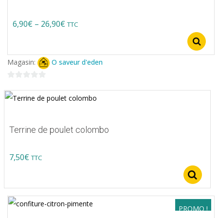
Price
6,90
€
–
26,90
€
TTC
Ce
range:
produit
6,90€
Magasin:
O saveur d'eden
a
through
plusieurs
0
26,90€
variations.
sur
5
Les
options
Terrine de poulet colombo
peuvent
être
7,50
€
TTC
choisies
S
sur
la
page
PROMO !