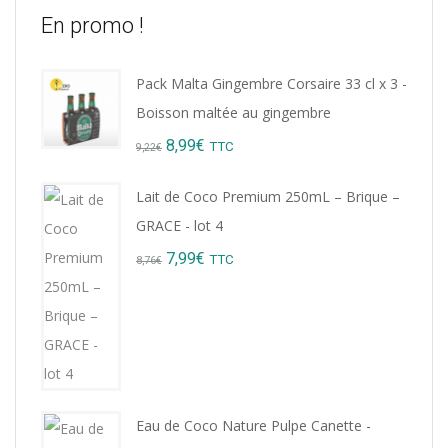
En promo !
Pack Malta Gingembre Corsaire 33 cl x 3 -
Boisson maltée au gingembre
Original
Current
8,99
€
TTC
9,22
€
price
price
Lait de Coco Premium 250mL – Brique –
was:
is:
GRACE - lot 4
9,22€.
8,99€.
Original
Current
7,99
€
TTC
8,76
€
price
price
was:
is:
8,76€.
7,99€.
Eau de Coco Nature Pulpe Canette -