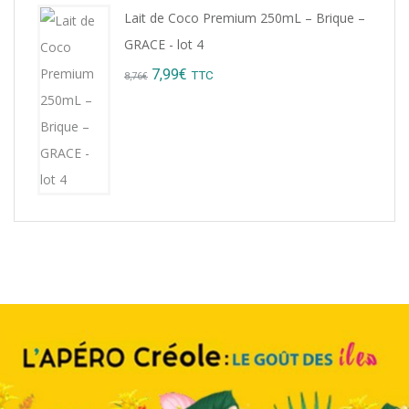
Lait de Coco Premium 250mL – Brique –
GRACE - lot 4
Original
Current
7,99
€
TTC
8,76
€
price
price
was:
is:
8,76€.
7,99€.