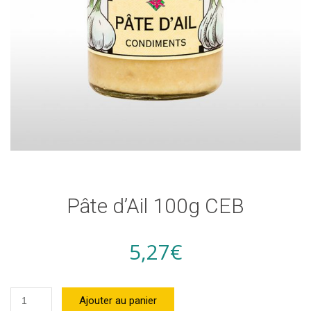
Pâte d’Ail 100g CEB
5,27
€
quantité
Ajouter au panier