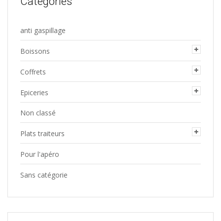
Categories
page
du
anti gaspillage
produit
Boissons
Coffrets
Epiceries
Non classé
Plats traiteurs
Pour l'apéro
Sans catégorie