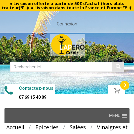
● Livraison offerte à partir de 50€ d'achat (hors plats
traiteur)🌴 ☀️ ● Livraison dans toute la France et Europe 🌴 ☀️
Connexion
0
Contactez-nous
07 69 15 40 09
Skip
MENU
to
Accueil
/
Epiceries
/
Salées
/
Vinaigres et
content