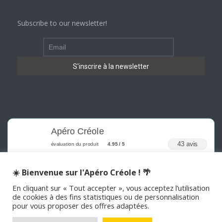
Subscribe to our newsletter!
Apéro Créole
43 avis
évaluation du produit
4.95 / 5
☀️ Bienvenue sur l'Apéro Créole ! 🌴
En cliquant sur « Tout accepter », vous acceptez l’utilisation
de cookies à des fins statistiques ou de personnalisation
pour vous proposer des offres adaptées.
©
2026
APERO CREOLE . Tous les droits sont réservés