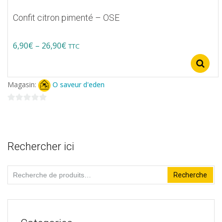
du
Confit citron pimenté – OSE
produit
Price
6,90
€
–
26,90
€
TTC
Ce
range:
produit
6,90€
Magasin:
O saveur d'eden
a
through
plusieurs
0
26,90€
variations.
sur
5
Les
Rechercher ici
options
peuvent
Recherche
Recherche
être
pour :
choisies
sur
la