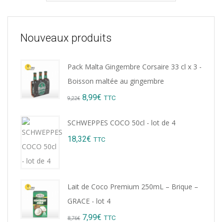
Nouveaux produits
Pack Malta Gingembre Corsaire 33 cl x 3 -
Boisson maltée au gingembre
Original
Current
8,99
€
TTC
9,22
€
price
price
SCHWEPPES COCO 50cl - lot de 4
was:
is:
18,32
€
TTC
9,22€.
8,99€.
Lait de Coco Premium 250mL – Brique –
GRACE - lot 4
Original
Current
7,99
€
TTC
8,76
€