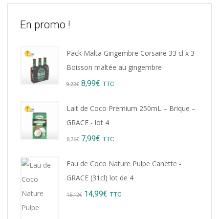
En promo !
Pack Malta Gingembre Corsaire 33 cl x 3 -
Boisson maltée au gingembre
Original
Current
8,99
€
TTC
9,22
€
price
price
Lait de Coco Premium 250mL – Brique –
was:
is:
GRACE - lot 4
9,22€.
8,99€.
Original
Current
7,99
€
TTC
8,76
€
price
price
Eau de Coco Nature Pulpe Canette -
was:
is:
GRACE (31cl) lot de 4
8,76€.
7,99€.
Original
Current
14,99
€
TTC
15,12
€
price
price