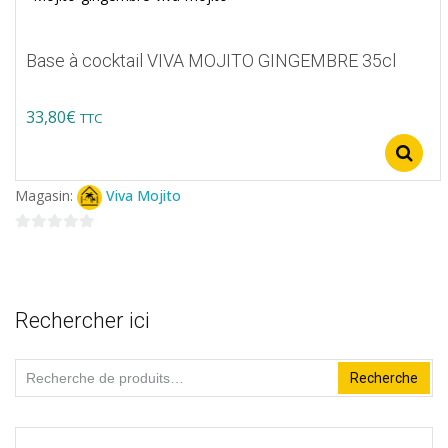
produit
Base à cocktail VIVA MOJITO GINGEMBRE 35cl
33,80
€
TTC
Ce
produit
Magasin:
Viva Mojito
a
plusieurs
0
variations.
sur
5
Les
Rechercher ici
options
peuvent
Recherche
Recherche
être
pour :
choisies
sur