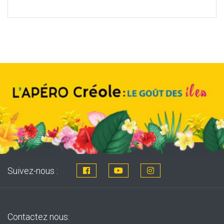
price
price
was:
is:
8,76€.
7,99€.
Suivez-nous :
Contactez nous: