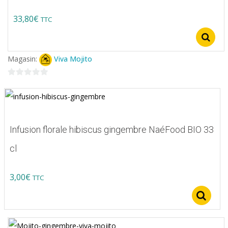
33,80
€
TTC
Ce
produit
Magasin:
Viva Mojito
a
plusieurs
0
variations.
sur
5
Les
options
Infusion florale hibiscus gingembre NaéFood BIO 33
peuvent
cl
être
choisies
3,00
€
TTC
sur
S
la
page
du