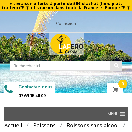
● Livraison offerte à partir de 50€ d'achat (hors plats
traiteur)🌴 ☀️ ● Livraison dans toute la France et Europe 🌴 ☀️
Connexion
0
Contactez-nous
07 69 15 40 09
Skip
MENU
to
Accueil
/
Boissons
/
Boissons sans alcool
/
content