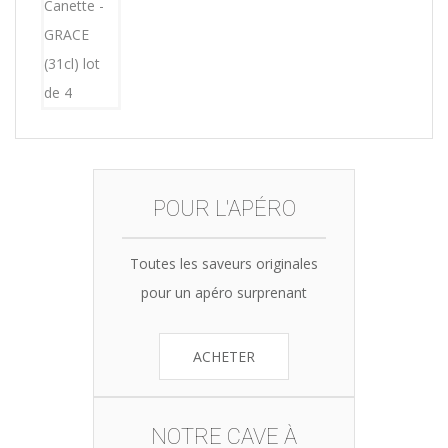
was:
is:
15,12€.
14,99€.
POUR L'APÉRO
Toutes les saveurs originales
pour un apéro surprenant
ACHETER
NOTRE CAVE À