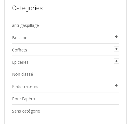
la
Categories
page
du
anti gaspillage
produit
Boissons
Coffrets
Epiceries
Non classé
Plats traiteurs
Pour l'apéro
Sans catégorie