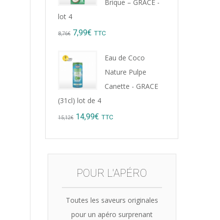
Brique – GRACE -
lot 4
Original
Current
7,99
€
TTC
8,76
€
price
price
Eau de Coco
was:
is:
Nature Pulpe
8,76€.
7,99€.
Canette - GRACE
(31cl) lot de 4
Original
Current
14,99
€
TTC
15,12
€
price
price
was:
is:
15,12€.
14,99€.
POUR L'APÉRO
Toutes les saveurs originales
pour un apéro surprenant