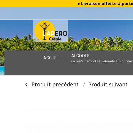
● Livraison offerte à parti
Skip
ALCOOLS
ACCUEIL
La vente d’alcool est interdite aux mineur
to
content
Post
Produit précédent
Produit suivan
navigation