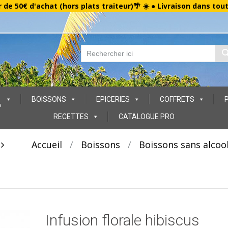
r de 50€ d'achat (hors plats traiteur)🌴 ☀️ ● Livraison dans tou
BOISSONS
EPICERIES
COFFRETS
s
RECETTES
CATALOGUE PRO
t
Accueil
/
Boissons
/
Boissons sans alcoo
Infusion florale hibiscus