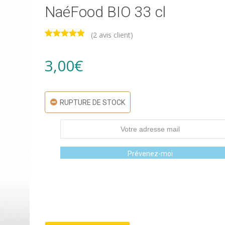
NaéFood BIO 33 cl
(
2
avis client)
Noté
2
5.00
sur 5
basé sur
3,00
€
notations
client
RUPTURE DE STOCK
Prévenez-moi