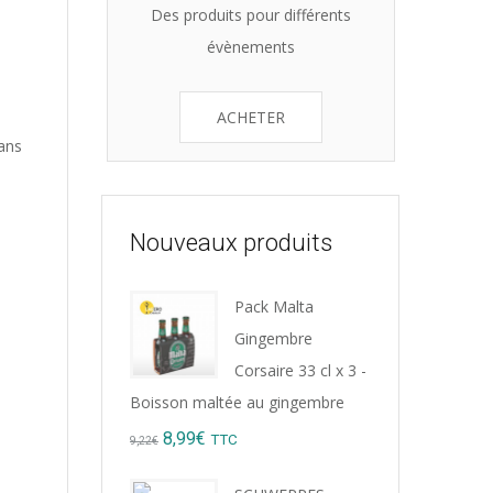
Des produits pour différents
évènements
ACHETER
sans
Nouveaux produits
Pack Malta
Gingembre
Corsaire 33 cl x 3 -
Boisson maltée au gingembre
Original
Current
8,99
€
TTC
9,22
€
price
price