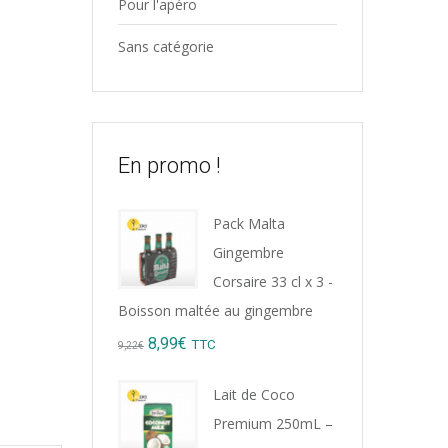
Pour l'apéro
Sans catégorie
En promo !
Pack Malta
Gingembre
Corsaire 33 cl x 3 -
Boisson maltée au gingembre
Original
Current
8,99
€
TTC
9,22
€
price
price
Lait de Coco
was:
is:
Premium 250mL –
9,22€.
8,99€.