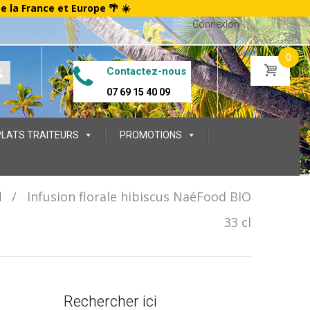
te la France et Europe 🌴 ☀️
Connexion
0
Contactez-nous
07 69 15 40 09
PLATS TRAITEURS
PROMOTIONS
l
/
Infusion florale hibiscus NaéFood BIO
33 cl
Rechercher ici