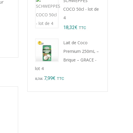
SCHWEPPES
ur
was:
is:
COCO 50cl - lot de
9,22€.
8,99€.
4
18,32
€
TTC
Lait de Coco
Premium 250mL –
Brique – GRACE -
lot 4
Original
Current
7,99
€
TTC
8,76
€
price
price
was:
is:
8,76€.
7,99€.