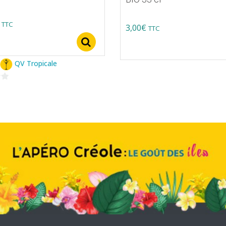
TTC
3,00
€
TTC
s
Select options
QV Tropicale