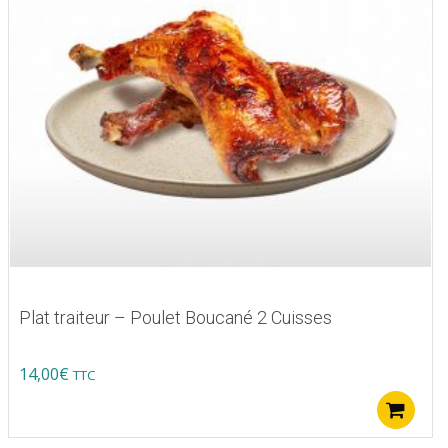
Plat traiteur – Poulet Boucané 2 Cuisses
14,00
€
TTC
A