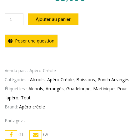
quantité
Ajouter au panier
de
Punch
Poser une question
Apéro
Créole
Framboise
Vendu par: : Apéro Créole
Gingembre
Catégories :
Alcools
,
Apéro Créole
,
Boissons
,
Punch Arrangés
17%
Étiquettes :
Alcools
,
Arrangés
,
Guadeloupe
,
Martinique
,
Pour
-
l'apéro
,
Tout
700
Brand:
Apéro créole
ml
Partagez :
(1)
(0)