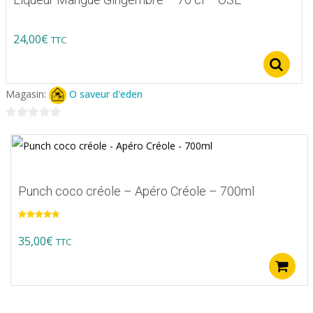
24,00
€
TTC
S
Magasin:
O saveur d'eden
0
sur
5
Punch coco créole – Apéro Créole – 700ml
Note
5.00
sur 5
35,00
€
TTC