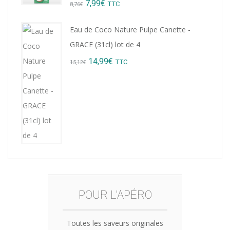
Original
Current
7,99
€
TTC
8,76
€
price
price
Eau de Coco Nature Pulpe Canette -
was:
is:
GRACE (31cl) lot de 4
8,76€.
7,99€.
Original
Current
14,99
€
TTC
15,12
€
price
price
was:
is:
15,12€.
14,99€.
POUR L'APÉRO
Toutes les saveurs originales