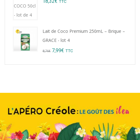
18,32
€
TTC
9,22€.
8,99€.
Lait de Coco Premium 250mL – Brique –
GRACE - lot 4
Original
Current
7,99
€
TTC
8,76
€
price
price
was:
is:
8,76€.
7,99€.