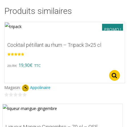
Produits similaires
PROMO !
Cocktail pétillant au rhum – Tripack 3×25 cl
Note
5.00
sur 5
Original
Current
19,90
€
TTC
23,70
€
price
price
was:
is:
Magasin:
Appolinaire
23,70€.
19,90€.
0
sur
5
Liqueur Mangue Gingembre – 70 cl – OSE