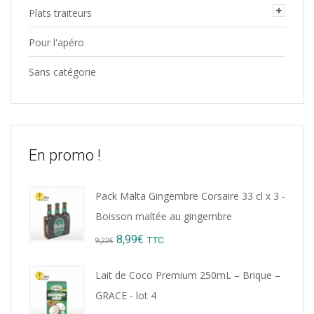
Plats traiteurs
Pour l'apéro
Sans catégorie
En promo !
Pack Malta Gingembre Corsaire 33 cl x 3 -
Boisson maltée au gingembre
Original
Current
8,99
€
TTC
9,22
€
price
price
Lait de Coco Premium 250mL – Brique –
was:
is:
GRACE - lot 4
9,22€.
8,99€.