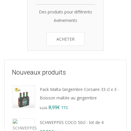
Des produits pour différents
évènements
ACHETER
Nouveaux produits
Pack Malta Gingembre Corsaire 33 cl x 3 -
Boisson maltée au gingembre
Original
Current
8,99
€
TTC
9,22
€
price
price
SCHWEPPES COCO 50cl - lot de 4
was:
is: