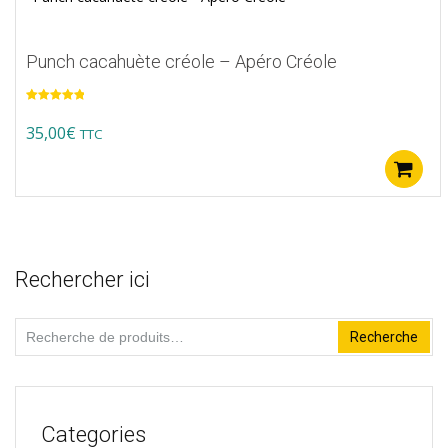
5
Punch cacahuète créole – Apéro Créole
Note
5.00
sur 5
35,00
€
TTC
Rechercher ici
Recherche
Recherche
pour :
Categories