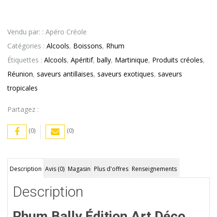
Vendu par: : Apéro Créole
Catégories :
Alcools
,
Boissons
,
Rhum
Étiquettes :
Alcools
,
Apéritif
,
bally
,
Martinique
,
Produits créoles
,
Réunion
,
saveurs antillaises
,
saveurs exotiques
,
saveurs
tropicales
Partagez :
(0)
(0)
Description
Avis (0)
Magasin
Plus d'offres
Renseignements
Description
Rhum Bally Édition Art Déco