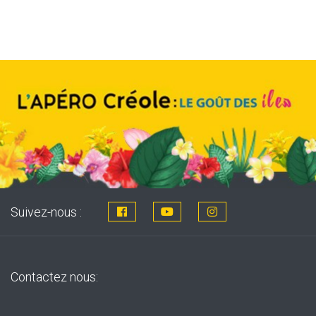
was:
is:
8,76€.
7,99€.
Suivez-nous :
Contactez nous: