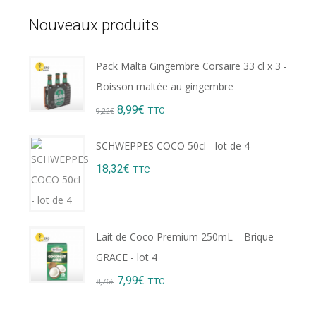
Nouveaux produits
Pack Malta Gingembre Corsaire 33 cl x 3 -
Boisson maltée au gingembre
Original
Current
8,99
€
TTC
9,22
€
price
price
SCHWEPPES COCO 50cl - lot de 4
was:
is:
18,32
€
TTC
9,22€.
8,99€.
Lait de Coco Premium 250mL – Brique –
GRACE - lot 4
Original
Current
7,99
€
TTC
8,76
€
price
price