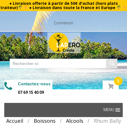
● Livraison offerte à partir de 50€ d'achat (hors plats
traiteur)
● Livraison dans toute la France et Europe
Connexion
0
Contactez-nous
07 69 15 40 09
Skip
MENU
to
Accueil
/
Boissons
/
Alcools
/
Rhum Bally
content