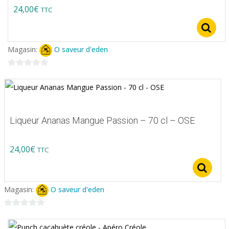
24,00
€
TTC
Magasin:
O saveur d'eden
0
sur
5
Liqueur Ananas Mangue Passion – 70 cl – OSE
24,00
€
TTC
S
Magasin:
O saveur d'eden
0
sur