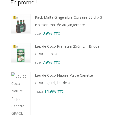
En promo !
Pack Malta Gingembre Corsaire 33 cl x 3 -
Boisson maltée au gingembre
Original
Current
8,99
€
TTC
9,22
€
price
price
Lait de Coco Premium 250mL – Brique –
was:
is:
GRACE - lot 4
9,22€.
8,99€.
Original
Current
7,99
€
TTC
8,76
€
price
price
Eau de Coco Nature Pulpe Canette -
was:
is:
GRACE (31cl) lot de 4
8,76€.
7,99€.
Original
Current
14,99
€
TTC
15,12
€
price
price
was:
is: