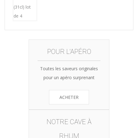
15,12€.
14,99€.
POUR L'APÉRO
Toutes les saveurs originales
pour un apéro surprenant
ACHETER
NOTRE CAVE À
RHUM