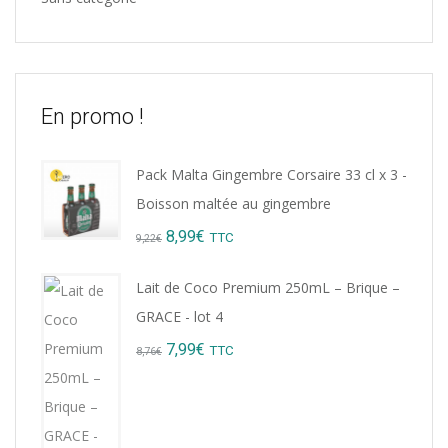
En promo !
Pack Malta Gingembre Corsaire 33 cl x 3 -
Boisson maltée au gingembre
Original
Current
8,99
€
TTC
9,22
€
price
price
Lait de Coco Premium 250mL – Brique –
was:
is:
GRACE - lot 4
9,22€.
8,99€.
Original
Current
7,99
€
TTC
8,76
€
price
price
was:
is:
8,76€.
7,99€.