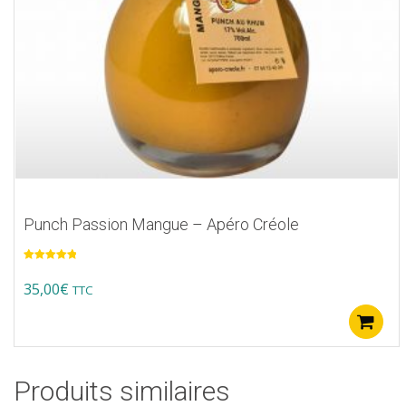
Punch Passion Mangue – Apéro Créole
Note
5.00
sur 5
35,00
€
TTC
Produits similaires