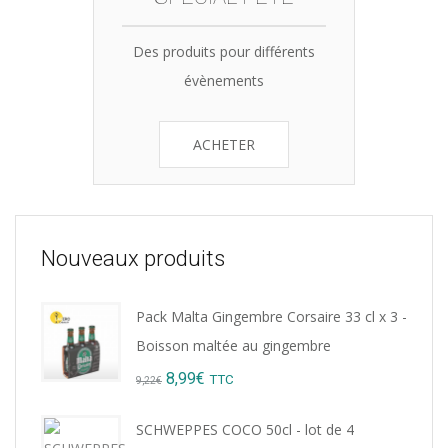
Des produits pour différents
évènements
ACHETER
Nouveaux produits
Pack Malta Gingembre Corsaire 33 cl x 3 -
Boisson maltée au gingembre
Original
Current
8,99
€
TTC
9,22
€
price
price
SCHWEPPES COCO 50cl - lot de 4
was:
is: