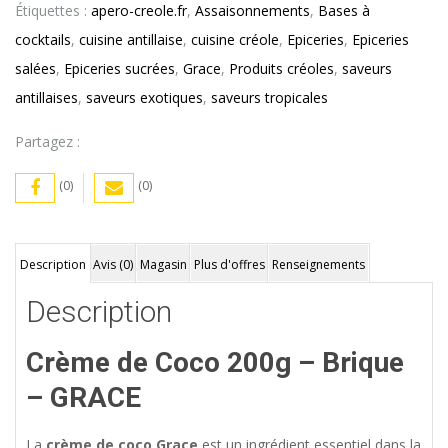
Étiquettes :
apero-creole.fr
,
Assaisonnements
,
Bases à
cocktails
,
cuisine antillaise
,
cuisine créole
,
Epiceries
,
Epiceries
salées
,
Epiceries sucrées
,
Grace
,
Produits créoles
,
saveurs
antillaises
,
saveurs exotiques
,
saveurs tropicales
Partagez :
(0)
(0)
Description
Avis (0)
Magasin
Plus d'offres
Renseignements
Description
Crème de Coco 200g – Brique
– GRACE
La
crème de coco Grace
est un ingrédient essentiel dans la