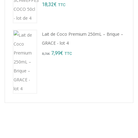
18,32
€
TTC
9,22€.
8,99€.
Lait de Coco Premium 250mL – Brique –
GRACE - lot 4
Original
Current
7,99
€
TTC
8,76
€
price
price
was:
is:
8,76€.
7,99€.