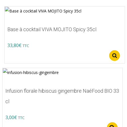
Base à cocktail VIVA MOJITO Spicy 35cl
33,80
€
TTC
Ce
produit
a
plusieurs
variations.
Infusion florale hibiscus gingembre NaéFood BIO 33
Les
cl
options
peuvent
3,00
€
TTC
être