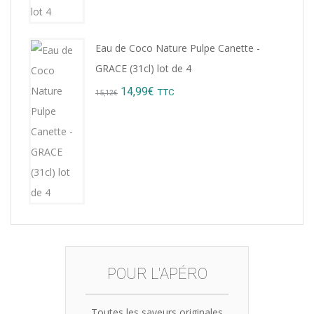
Eau de Coco Nature Pulpe Canette -
GRACE (31cl) lot de 4
Original
Current
14,99
€
TTC
15,12
€
price
price
was:
is:
15,12€.
14,99€.
POUR L'APÉRO
Toutes les saveurs originales