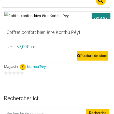
choisies
S
sur
la
PROMO !
page
du
Coffret confort bien être Kombu Péyi
produit
Original
Current
57,00
€
TTC
62,20
€
price
price
Rupture de stock
was:
is:
Magasin:
Kombu'Péyi
62,20€.
57,00€.
0
sur
5
Rechercher ici
Recherche
Recherche