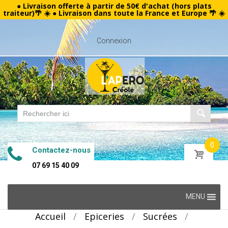
● Livraison offerte à partir de 50€ d'achat (hors plats
traiteur)🌴 ☀️ ● Livraison dans toute la France et Europe 🌴 ☀️
Connexion
0
Contactez-nous
07 69 15 40 09
Skip
MENU
to
Accueil
/
Epiceries
/
Sucrées
/
content