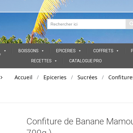
BOISSONS
EPICERIES
COFFRETS
s
RECETTES
CATALOGUE PRO
t
Accueil
/
Epiceries
/
Sucrées
/
Confiture
Confiture de Banane Mamou
700g )