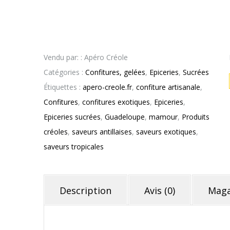
Vendu par: : Apéro Créole
Catégories :
Confitures, gelées
,
Epiceries
,
Sucrées
Étiquettes :
apero-creole.fr
,
confiture artisanale
,
Confitures
,
confitures exotiques
,
Epiceries
,
Epiceries sucrées
,
Guadeloupe
,
mamour
,
Produits
créoles
,
saveurs antillaises
,
saveurs exotiques
,
saveurs tropicales
Description
Avis (0)
Maga