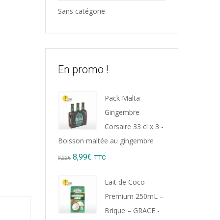
Sans catégorie
En promo !
Pack Malta
Gingembre
Corsaire 33 cl x 3 -
Boisson maltée au gingembre
Original
Current
8,99
€
TTC
9,22
€
price
price
Lait de Coco
was:
is:
Premium 250mL –
9,22€.
8,99€.
Brique – GRACE -