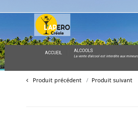
Skip
ALCOOLS
ACCUEIL
La vente d’alcool est interdite aux mineur
to
content
Post
Produit précédent
Produit suivan
navigation