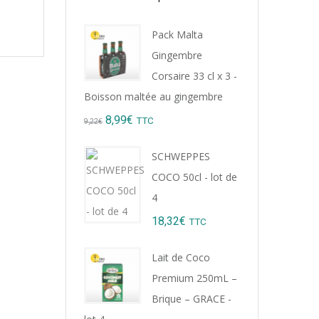
Pack Malta
Gingembre
Corsaire 33 cl x 3 -
Boisson maltée au gingembre
Original
Current
8,99
€
TTC
9,22
€
price
price
SCHWEPPES
was:
is:
COCO 50cl - lot de
9,22€.
8,99€.
4
18,32
€
TTC
Lait de Coco
Premium 250mL –
Brique – GRACE -