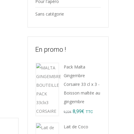
Pour l'apéro
Sans catégorie
En promo !
Pack Malta
Gingembre
Corsaire 33 cl x 3 -
Boisson maltée au
gingembre
Original
Current
8,99
€
TTC
9,22
€
price
price
Lait de Coco
was:
is: