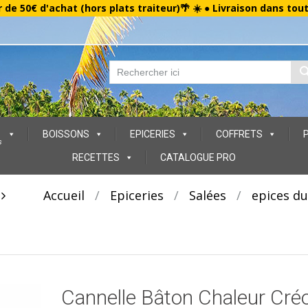
r de 50€ d'achat (hors plats traiteur)🌴 ☀️ ● Livraison dans tou
BOISSONS
EPICERIES
COFFRETS
s
RECETTES
CATALOGUE PRO
t
Accueil
/
Epiceries
/
Salées
/
epices d
Cannelle Bâton Chaleur Créo