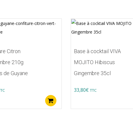
ure Citron
Base à cocktail VIVA
mbre 210g
MOJITO Hibiscus
s de Guyane
Gingembre 35cl
s
33,80
€
TTC
TTC
Ce
Ajouter au panier
produit
a
plusieurs