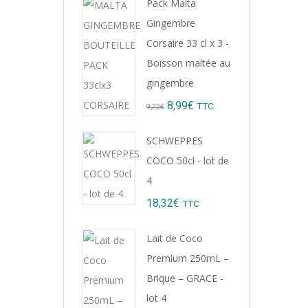
Pack Malta
Gingembre
Corsaire 33 cl x 3 -
Boisson maltée au
gingembre
Original
Current
8,99
€
TTC
9,22
€
price
price
SCHWEPPES
was:
is:
COCO 50cl - lot de
9,22€.
8,99€.
4
18,32
€
TTC
Lait de Coco
Premium 250mL –
Brique – GRACE -
lot 4