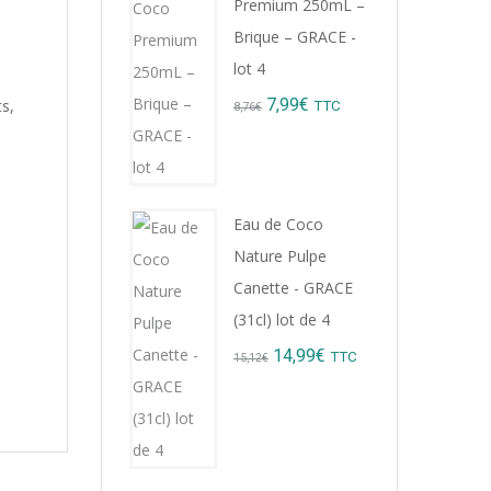
Premium 250mL –
9,22€.
8,99€.
Brique – GRACE -
lot 4
Original
Current
7,99
€
ts,
TTC
8,76
€
price
price
was:
is:
8,76€.
7,99€.
Eau de Coco
Nature Pulpe
Canette - GRACE
(31cl) lot de 4
Original
Current
14,99
€
TTC
15,12
€
price
price
was:
is:
15,12€.
14,99€.