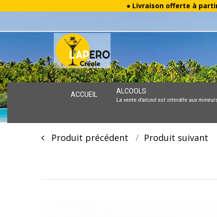
● Livraison offerte à parti
Skip
ALCOOLS
ACCUEIL
La vente d’alcool est interdite aux mineur
to
content
Post
Produit précédent
Produit suivan
navigation