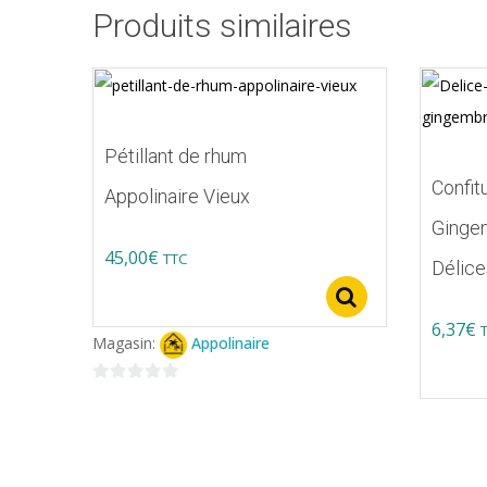
Produits similaires
Pétillant de rhum
Confit
Appolinaire Vieux
Ginge
45,00
€
TTC
Délice
Select option
6,37
€
Magasin:
Appolinaire
0
sur
5