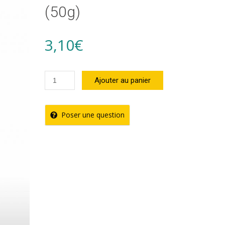
(50g)
3,10
€
quantité
Ajouter au panier
de
Cannelle
Poser une question
Bâton
Chaleur
Créole
(50g)