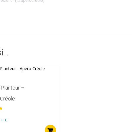
réole 🌴 (@aperocreole)
si…
Planteur –
Créole
TTC
Ajouter au panier