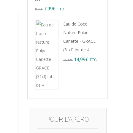
Original
Current
7,99
€
TTC
8,76
€
price
price
Eau de Coco
was:
is:
Nature Pulpe
8,76€.
7,99€.
Canette - GRACE
(31cl) lot de 4
Original
Current
14,99
€
TTC
15,12
€
price
price
was:
is:
15,12€.
14,99€.
POUR L'APÉRO