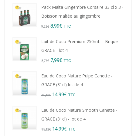
Pack Malta Gingembre Corsaire 33 cl x 3 -
Boisson maltée au gingembre
Original
Current
8,99
€
TTC
9,22
€
price
price
Lait de Coco Premium 250mL – Brique –
was:
is:
GRACE - lot 4
9,22€.
8,99€.
Original
Current
7,99
€
TTC
8,76
€
price
price
Eau de Coco Nature Pulpe Canette -
was:
is:
GRACE (31cl) lot de 4
8,76€.
7,99€.
Original
Current
14,99
€
TTC
15,12
€
price
price
Eau de Coco Nature Smooth Canette -
was:
is:
GRACE (31cl) - lot de 4
15,12€.
14,99€.
Original
Current
14,99
€
TTC
15,12
€