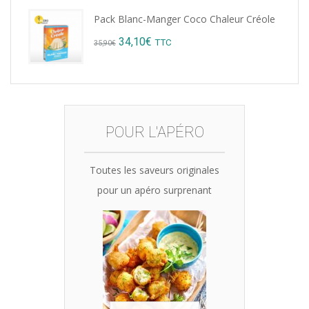
price
price
Pack Blanc-Manger Coco Chaleur Créole
was:
is:
Original
Current
34,10
€
TTC
35,90
€
15,12€.
14,99€.
price
price
was:
is:
35,90€.
34,10€.
POUR L'APÉRO
Toutes les saveurs originales
pour un apéro surprenant