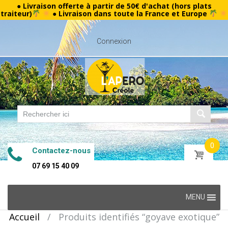
● Livraison offerte à partir de 50€ d'achat (hors plats
traiteur)
● Livraison dans toute la France et Europe
Connexion
0
Contactez-nous
07 69 15 40 09
Skip
MENU
to
Accueil
/
Produits identifiés “goyave exotique”
content