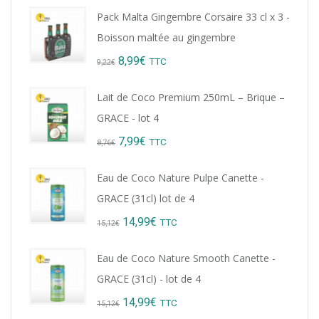
Pack Malta Gingembre Corsaire 33 cl x 3 -
Boisson maltée au gingembre
Original
Current
8,99
€
TTC
9,22
€
price
price
Lait de Coco Premium 250mL – Brique –
was:
is:
GRACE - lot 4
9,22€.
8,99€.
Original
Current
7,99
€
TTC
8,76
€
price
price
Eau de Coco Nature Pulpe Canette -
was:
is:
GRACE (31cl) lot de 4
8,76€.
7,99€.
Original
Current
14,99
€
TTC
15,12
€
price
price
Eau de Coco Nature Smooth Canette -
was:
is:
GRACE (31cl) - lot de 4
15,12€.
14,99€.
Original
Current
14,99
€
TTC
15,12
€