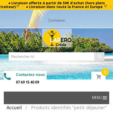
● Livraison offerte à partir de 50€ d'achat (hors plats
traiteur)
● Livraison dans toute la France et Europe
Connexion
0
Contactez-nous
07 69 15 40 09
Skip
MENU
to
Accueil
/
Produits identifiés “petit déjeuner”
content