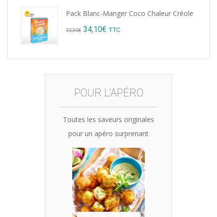
price
price
Pack Blanc-Manger Coco Chaleur Créole
was:
is:
Original
Current
34,10
€
TTC
35,90
€
15,12€.
14,99€.
price
price
was:
is:
35,90€.
34,10€.
POUR L'APÉRO
Toutes les saveurs originales
pour un apéro surprenant