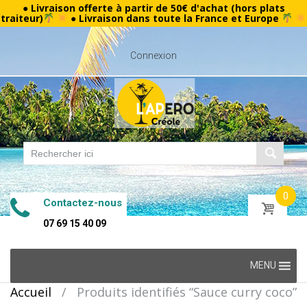
● Livraison offerte à partir de 50€ d'achat (hors plats
traiteur)
● Livraison dans toute la France et Europe
Connexion
0
Contactez-nous
07 69 15 40 09
Skip
MENU
to
Accueil
/
Produits identifiés “Sauce curry coco”
content