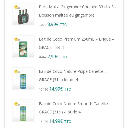
Pack Malta Gingembre Corsaire 33 cl x 3 -
Boisson maltée au gingembre
Original
Current
8,99
€
TTC
9,22
€
price
price
Lait de Coco Premium 250mL – Brique –
was:
is:
GRACE - lot 4
9,22€.
8,99€.
Original
Current
7,99
€
TTC
8,76
€
price
price
Eau de Coco Nature Pulpe Canette -
was:
is:
GRACE (31cl) lot de 4
8,76€.
7,99€.
Original
Current
14,99
€
TTC
15,12
€
price
price
Eau de Coco Nature Smooth Canette -
was:
is:
GRACE (31cl) - lot de 4
15,12€.
14,99€.
Original
Current
14,99
€
TTC
15,12
€