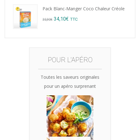
price
price
Pack Blanc-Manger Coco Chaleur Créole
was:
is:
Original
Current
34,10
€
TTC
35,90
€
15,12€.
14,99€.
price
price
was:
is:
35,90€.
34,10€.
POUR L'APÉRO
Toutes les saveurs originales
pour un apéro surprenant